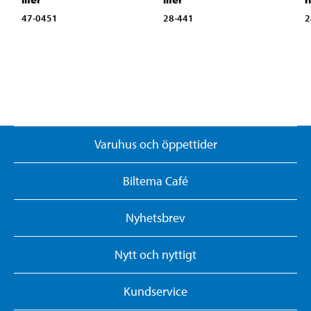
47-0451
28-441
2
Varuhus och öppettider
Biltema Café
Nyhetsbrev
Nytt och nyttigt
Kundservice