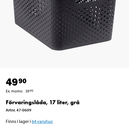
49
90
Ex. moms
:
39
92
Förvaringslåda, 17 liter, grå
Artnr
.
47-0609
Finns i lager i
64
varuhus