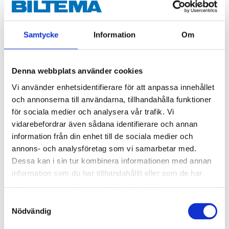
Lock till 47-0606, 47-0607, 47-
0608, 47-0609
47-0611
Samtycke
Information
Om
Finns i lager i
65
varuhus
Denna webbplats använder cookies
29
90
Vi använder enhetsidentifierare för att anpassa innehållet
och annonserna till användarna, tillhandahålla funktioner
för sociala medier och analysera vår trafik. Vi
vidarebefordrar även sådana identifierare och annan
information från din enhet till de sociala medier och
annons- och analysföretag som vi samarbetar med.
Köp & Hämta
Dessa kan i sin tur kombinera informationen med annan
information som du har tillhandahållit eller som de har
Köp & Hämta i ditt varuhus inom 2 timmar! För mer information om
tjänsten och våra villkor.
samlat in när du har använt deras tjänster.
LÄS MER
Samtyckesval
Nödvändig