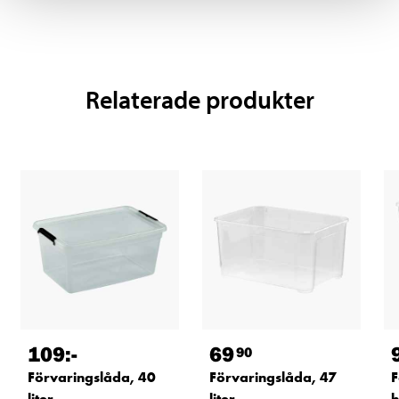
Relaterade produkter
109
:-
69
90
Förvaringslåda, 40
Förvaringslåda, 47
F
liter
liter
h