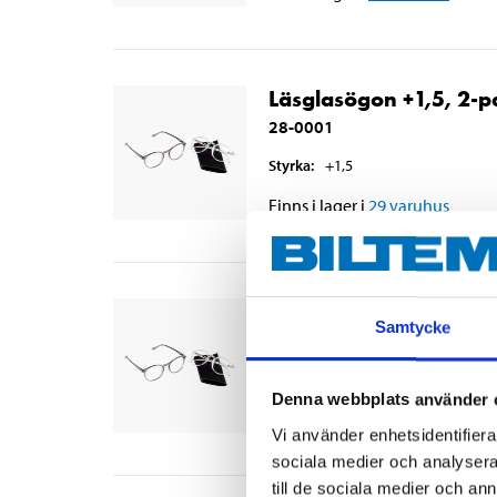
Läsglasögon +1,5, 2-p
28-0001
Styrka
:
+1,5
Finns i lager i
29
varuhus
Läsglasögon +2, 2-pa
Samtycke
28-0002
Styrka
:
+2
Denna webbplats använder 
Finns i lager i
28
varuhus
Vi använder enhetsidentifierar
sociala medier och analysera 
till de sociala medier och a