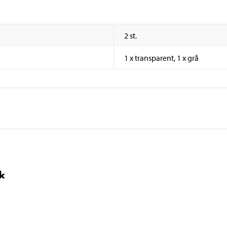
2 st.
1 x transparent, 1 x grå
ck