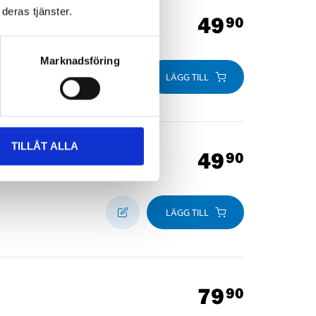
deras tjänster.
49
90
Marknadsföring
LÄGG TILL
TILLÅT ALLA
49
90
LÄGG TILL
79
90