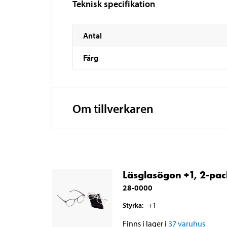
Teknisk specifikation
Antal
Färg
Om tillverkaren
Läsglasögon +1, 2-pa
28-0000
Styrka
:
+1
Finns i lager i
37
varuhus