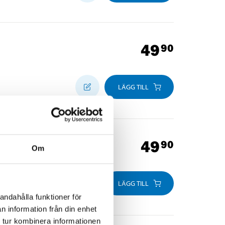
49
90
LÄGG TILL
49
90
Om
LÄGG TILL
andahålla funktioner för
n information från din enhet
 tur kombinera informationen