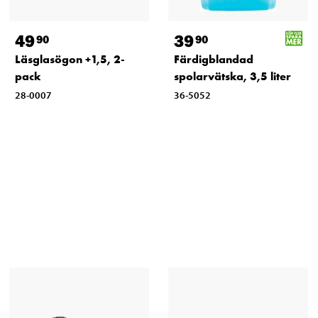
49
39
90
90
Läsglasögon +1,5, 2-
Färdigblandad
pack
spolarvätska, 3,5 liter
28-0007
36-5052