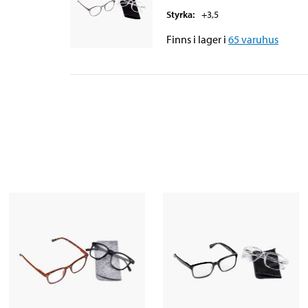
Styrka
:
+3,5
Finns i lager i
65
varuhus