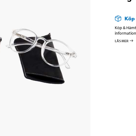
Köp
Köp & Hämta
information
LÄS MER