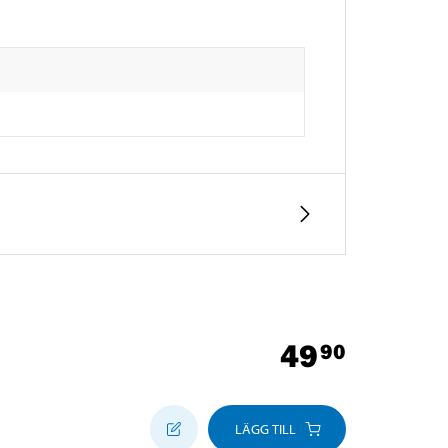
49
90
LÄGG TILL