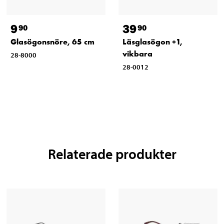
9
39
90
90
Glasögonsnöre, 65 cm
Läsglasögon +1,
vikbara
28-8000
28-0012
Relaterade produkter