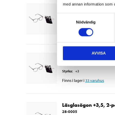
med annan information som du 
Läsglasögon +2,5, 2-
28-0003
Samtyckesval
Styrka
:
+2,5
Nödvändig
Finns i lager i
40
varuhus
AVVISA
Läsglasögon +3, 2-pa
28-0004
Styrka
:
+3
Finns i lager i
33
varuhus
Läsglasögon +3,5, 2-
28-0005