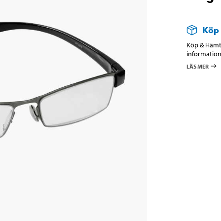
Köp
Köp & Hämta
information
LÄS MER