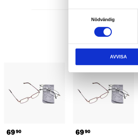
Samtyckesval
Nödvändig
AVVISA
69
69
90
90