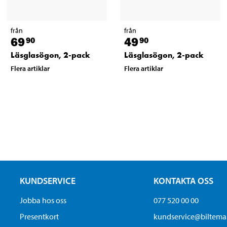
från
från
69
49
90
90
Läsglasögon, 2-pack
Läsglasögon, 2-pack
Flera artiklar
Flera artiklar
KUNDSERVICE
KONTAKTA OSS
Jobba hos oss
077 520 00 00
Presentkort
kundservice@biltem