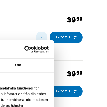
39
90
LÄGG TILL
Om
39
90
andahålla funktioner för
LÄGG TILL
n information från din enhet
 tur kombinera informationen
deras tjänster.