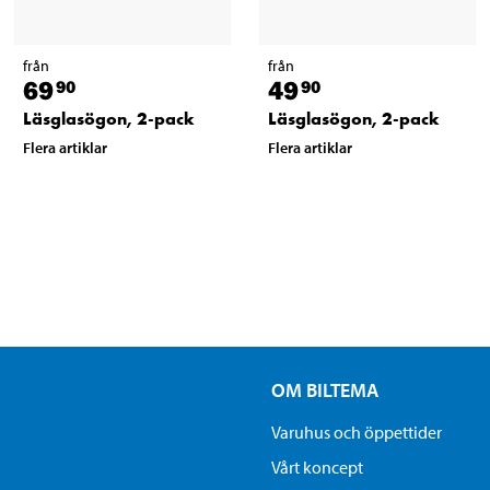
från
från
69
49
90
90
Läsglasögon, 2-pack
Läsglasögon, 2-pack
Flera artiklar
Flera artiklar
OM BILTEMA
Varuhus och öppettider
Vårt koncept