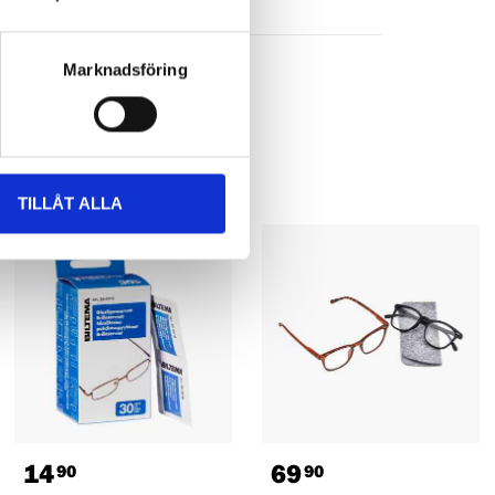
Marknadsföring
TILLÅT ALLA
14
69
90
90