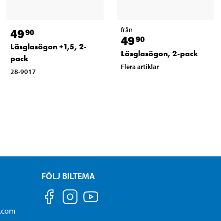
från
49
90
49
90
Läsglasögon +1,5, 2-
Läsglasögon, 2-pack
pack
Flera artiklar
28-9017
FÖLJ BILTEMA
a.com