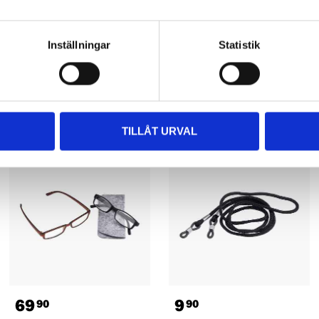
Inställningar
Statistik
Andra kunder köpte också
TILLÅT URVAL
69
9
90
90