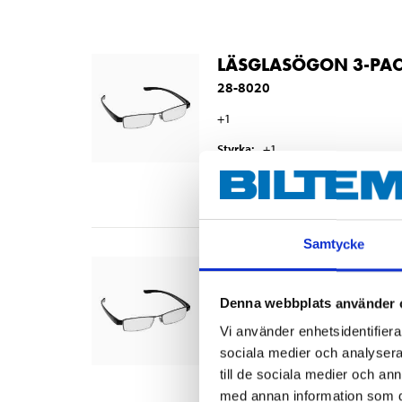
LÄSGLASÖGON 3-PACK
28-8020
+1
Styrka
:
+1
Finns i lager i
4
varuhus
Samtycke
LÄSGLASÖGON 3-PACK
28-8025
Denna webbplats använder 
+3,5
Vi använder enhetsidentifierar
Styrka
:
+3,5
sociala medier och analysera 
till de sociala medier och a
Finns i lager i
1
varuhus
med annan information som du 