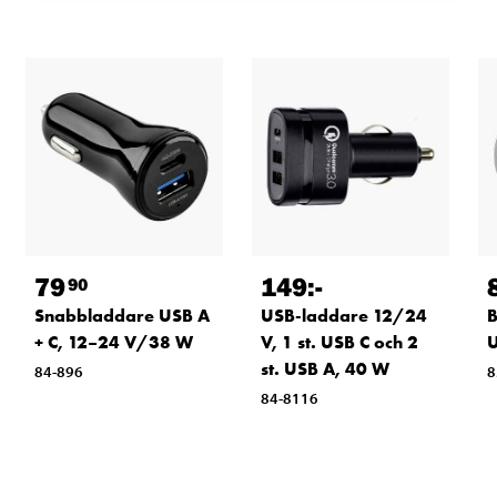
79
149
:-
90
Snabbladdare USB A
USB-laddare 12/24
B
+ C, 12–24 V/38 W
V, 1 st. USB C och 2
U
st. USB A, 40 W
84-896
8
84-8116