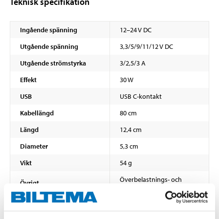
Teknisk specifikation
Ingående spänning
12–24 V DC
Utgående spänning
3,3/5/9/11/12 V DC
Utgående strömstyrka
3/2,5/3 A
Effekt
30 W
USB
USB C-kontakt
Kabellängd
80 cm
Längd
12,4 cm
Diameter
5,3 cm
Vikt
54 g
Överbelastnings- och
Övrigt
kortslutningsskydd
Material
ABS-plast