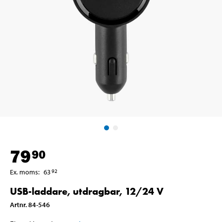
79
90
Ex. moms
:
63
92
USB-laddare, utdragbar, 12/24 V
Artnr
.
84-546