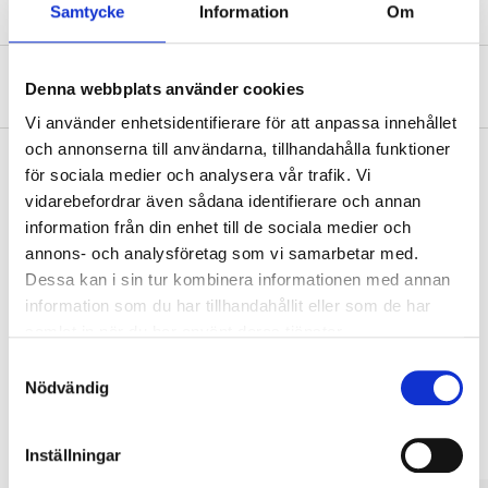
Samtycke
Information
Om
Om tillverkaren
Denna webbplats använder cookies
Vi använder enhetsidentifierare för att anpassa innehållet
och annonserna till användarna, tillhandahålla funktioner
för sociala medier och analysera vår trafik. Vi
vidarebefordrar även sådana identifierare och annan
Köp & Hämta
information från din enhet till de sociala medier och
Köp & Hämta i ditt varuhus inom 2 timmar! För mer information om
annons- och analysföretag som vi samarbetar med.
tjänsten och våra villkor.
Dessa kan i sin tur kombinera informationen med annan
LÄS MER
information som du har tillhandahållit eller som de har
samlat in när du har använt deras tjänster.
Samtyckesval
Andra kunder köpte också
Nödvändig
Inställningar