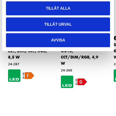
TILLÅT ALLA
TILLÅT URVAL
79
79
90
90
AVVISA
Smart Normallampa,
Smart Spotlight,
S
E27, DIM/CCT/RGB,
GU10,
G
8,5 W
CCT/DIM/RGB, 4,9
W
24-287
2
24-260