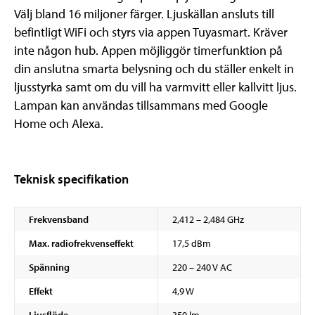
Välj bland 16 miljoner färger. Ljuskällan ansluts till
befintligt WiFi och styrs via appen Tuyasmart. Kräver
inte någon hub. Appen möjliggör timerfunktion på
din anslutna smarta belysning och du ställer enkelt in
ljusstyrka samt om du vill ha varmvitt eller kallvitt ljus.
Lampan kan användas tillsammans med Google
Home och Alexa.
Teknisk specifikation
Frekvensband
2,412 – 2,484 GHz
Max. radiofrekvenseffekt
17,5 dBm
Spänning
220 – 240 V AC
Effekt
4,9 W
Ljusflöde
350 lm