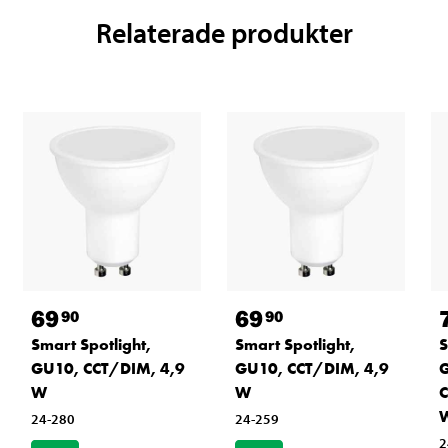
Relaterade produkter
69
69
90
90
Smart Spotlight,
Smart Spotlight,
S
GU10, CCT/DIM, 4,9
GU10, CCT/DIM, 4,9
W
W
24-280
24-259
2