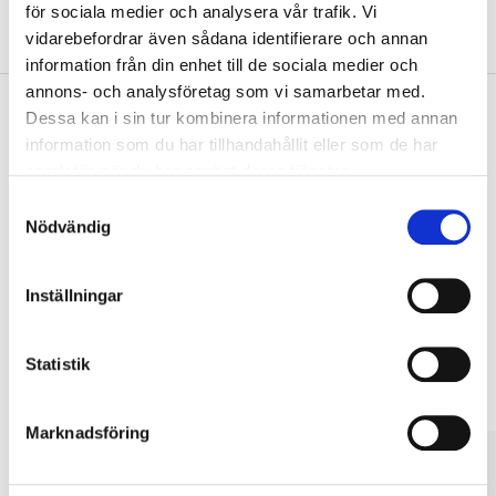
för sociala medier och analysera vår trafik. Vi
Om tillverkaren
vidarebefordrar även sådana identifierare och annan
information från din enhet till de sociala medier och
annons- och analysföretag som vi samarbetar med.
Dessa kan i sin tur kombinera informationen med annan
information som du har tillhandahållit eller som de har
Köp & Hämta
samlat in när du har använt deras tjänster.
Köp & Hämta i ditt varuhus inom 2 timmar! För mer information om
Samtyckesval
tjänsten och våra villkor.
Nödvändig
LÄS MER
Inställningar
Andra kunder köpte också
Statistik
Marknadsföring