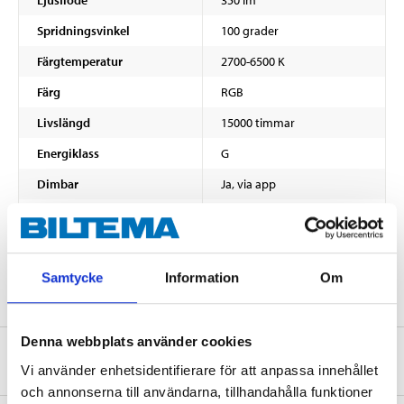
Spridningsvinkel
100 grader
Färgtemperatur
2700-6500 K
Färg
RGB
Livslängd
15000 timmar
Energiklass
G
Dimbar
Ja, via app
Diameter
50 mm
VISA ALLT
Höjd
58 mm
Tändcykler
> 15000 ON/OFF
Samtycke
Information
Om
Effektfaktor
< 0,5
Sockel
GU10
Denna webbplats använder cookies
Säkerhetsinformation och övriga dokument
Färgåtergivning
≥ 80 Ra
Vi använder enhetsidentifierare för att anpassa innehållet
och annonserna till användarna, tillhandahålla funktioner