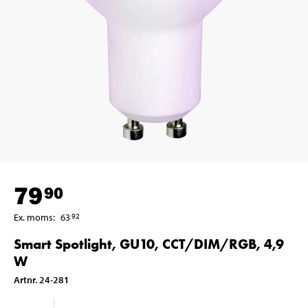
79
90
Ex. moms
:
63
92
Smart Spotlight, GU10, CCT/DIM/RGB, 4,9
W
Artnr
.
24-281