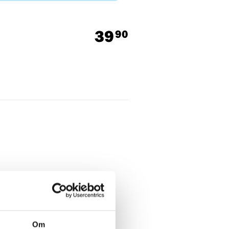
39
90
Om