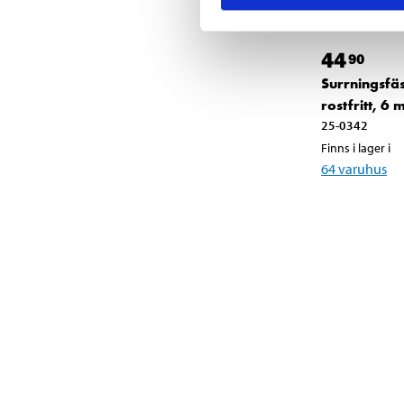
44
90
Surrningsfä
rostfritt, 6
25-0342
Finns i lager i
64
varuhus