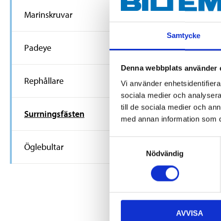
Marinskruvar
36
90
Samtycke
Surrningsfä
Padeye
rostfritt, 6
25-0340
Denna webbplats använder 
Finns i lager i
Rephållare
Vi använder enhetsidentifierar
65
varuhus
sociala medier och analysera 
till de sociala medier och a
Surrningsfästen
med annan information som du 
Samtyckesval
Öglebultar
Nödvändig
AVVISA