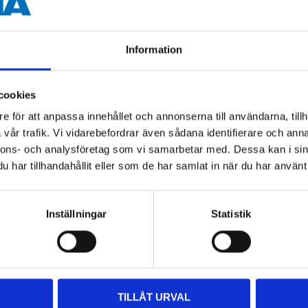
69
46
90
90
Information
ste
Surrningsfäste
Surrningsfäste med
 mm
rostfritt, 8 mm
ring, rostfritt, 8 mm
25-0341
25-0337
cookies
Finns i lager i
Finns i lager i
e för att anpassa innehållet och annonserna till användarna, tillh
65
varuhus
64
varuhus
vår trafik. Vi vidarebefordrar även sådana identifierare och anna
nnons- och analysföretag som vi samarbetar med. Dessa kan i sin
har tillhandahållit eller som de har samlat in när du har använt 
Inställningar
Statistik
TILLÅT URVAL