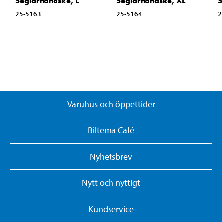
Seglarhandske, L
Seglarhandske, XL
S
25-5163
25-5164
2
Varuhus och öppettider
Biltema Café
Nyhetsbrev
Nytt och nyttigt
Kundservice