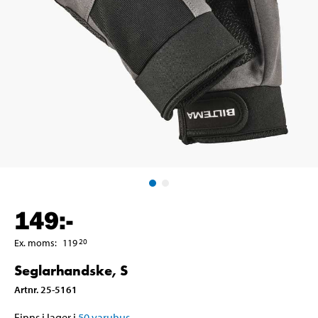
149
:-
Ex. moms
:
119
20
Seglarhandske, S
Artnr
.
25-5161
Finns i lager i
50
varuhus