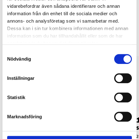
LÄS MER
vidarebefordrar även sådana identifierare och annan
information från din enhet till de sociala medier och
annons- och analysföretag som vi samarbetar med.
Dessa kan i sin tur kombinera informationen med annan
Andra kunder köpte också
information som du har tillhandahållit eller som de har
samlat in när du har använt deras tjänster.
Samtyckesval
Nödvändig
Inställningar
Statistik
Marknadsföring
149
:-
149
:-
Seglarhandske, M
Seglarhandske, L
S
25-5162
25-5163
2