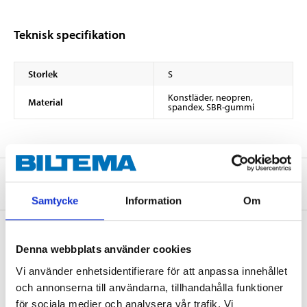
Teknisk specifikation
Storlek
S
Konstläder, neopren,
Material
spandex, SBR-gummi
Om tillverkaren
Samtycke
Information
Om
Denna webbplats använder cookies
Köp & Hämta
Vi använder enhetsidentifierare för att anpassa innehållet
Köp & Hämta i ditt varuhus inom 2 timmar! För mer information om
och annonserna till användarna, tillhandahålla funktioner
tjänsten och våra villkor.
för sociala medier och analysera vår trafik. Vi