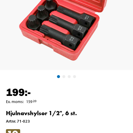
199
:-
Ex. moms
:
159
20
Hjulnavshylsor 1/2", 6 st.
Artnr
.
71-023