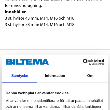
för maskindragning.
Innehåller
3 st. hylsor 43 mm: M14, M16 och M18
3 st. hylsor 78 mm: M14, M16 och M18
Om tillverkaren
Samtycke
Information
Om
Köp & Hämta
Denna webbplats använder cookies
Köp & Hämta i ditt varuhus inom 2 timmar! För mer information om
tjänsten och våra villkor.
Vi använder enhetsidentifierare för att anpassa innehållet
LÄS MER
och annonserna till användarna, tillhandahålla funktioner