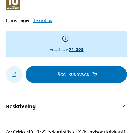
Finns i lager i
3
varuhus
Ersätts av
71-298
LÄGG I KUNDVAGN
Beskrivning
Av CrMo-stål. 1/2"-fyrkantsfäste. XZN-hylsor (tolvkant)