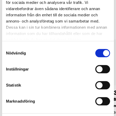
för sociala medier och analysera vår trafik. Vi
vidarebefordrar även sådana identifierare och annan
information från din enhet till de sociala medier och
Andra kunder köpte också
annons- och analysföretag som vi samarbetar med.
Dessa kan i sin tur kombinera informationen med annan
information som du har tillhandahållit eller som de har
samlat in när du har använt deras tjänster.
Samtyckesval
Nödvändig
Inställningar
Statistik
119
:-
119
:-
XZN-hylsor 1/2", 4
XZN-hylsor 1/4",
B
Marknadsföring
st.
3/8", 6 st.
m
71-170
71-171
3