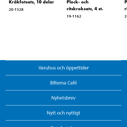
Kråkfotsats, 10 delar
Plock- och
P
ritskroksats, 4 st.
r
20-1528
19-1162
2
Varuhus och öppettider
Biltema Café
Nyhetsbrev
Nytt och nyttigt