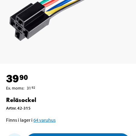
39
90
Ex. moms
:
31
92
Reläsockel
Artnr
.
42-315
Finns i lager i
64
varuhus