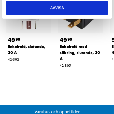
AVVISA
49
49
90
90
Enkelrelä, slutande,
Enkelrelä med
E
30 A
säkring, slutande, 30
4
A
42-302
4
42-305
Varuhus och öppettider