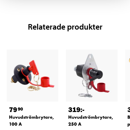
Relaterade produkter
79
319
:-
90
Huvudströmbrytare,
Huvudströmbrytare,
B
100 A
250 A
p