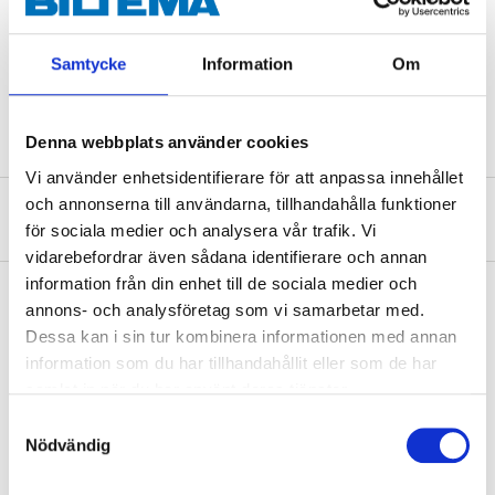
Ström
20 A
Håldiameter
12,2 mm
Samtycke
Information
Om
Färg
Röd
Denna webbplats använder cookies
Vi använder enhetsidentifierare för att anpassa innehållet
och annonserna till användarna, tillhandahålla funktioner
Om tillverkaren
för sociala medier och analysera vår trafik. Vi
vidarebefordrar även sådana identifierare och annan
information från din enhet till de sociala medier och
annons- och analysföretag som vi samarbetar med.
Dessa kan i sin tur kombinera informationen med annan
Köp & Hämta
information som du har tillhandahållit eller som de har
Köp & Hämta i ditt varuhus inom 2 timmar! För mer information om
samlat in när du har använt deras tjänster.
tjänsten och våra villkor.
Samtyckesval
LÄS MER
Nödvändig