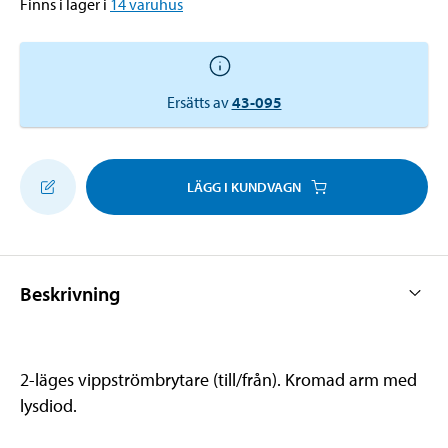
Finns i lager i
14
varuhus
Ersätts av
43-095
LÄGG I KUNDVAGN
Beskrivning
2-läges vippströmbrytare (till/från). Kromad arm med
lysdiod.