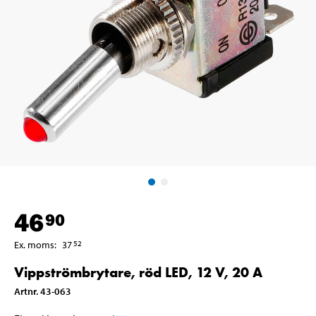
46
90
Ex. moms
:
37
52
Vippströmbrytare, röd LED, 12 V, 20 A
Artnr
.
43-063