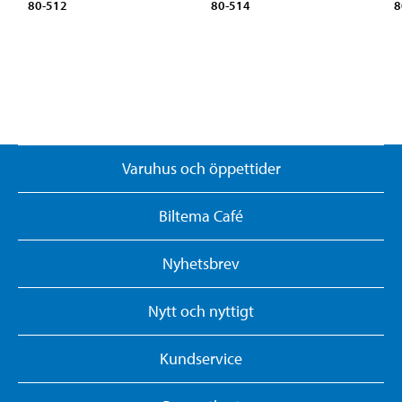
80-512
80-514
8
Varuhus och öppettider
Biltema Café
Nyhetsbrev
Nytt och nyttigt
Kundservice