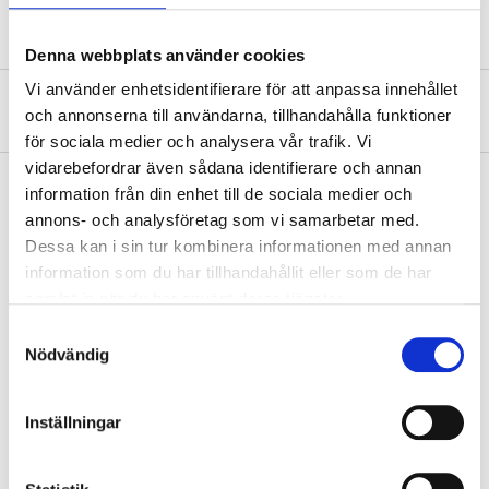
Denna webbplats använder cookies
Vi använder enhetsidentifierare för att anpassa innehållet
Om tillverkaren
och annonserna till användarna, tillhandahålla funktioner
för sociala medier och analysera vår trafik. Vi
vidarebefordrar även sådana identifierare och annan
information från din enhet till de sociala medier och
annons- och analysföretag som vi samarbetar med.
Köp & Hämta
Dessa kan i sin tur kombinera informationen med annan
Köp & Hämta i ditt varuhus inom 2 timmar! För mer information om
information som du har tillhandahållit eller som de har
tjänsten och våra villkor.
samlat in när du har använt deras tjänster.
LÄS MER
Samtyckesval
Nödvändig
Andra kunder köpte också
Inställningar