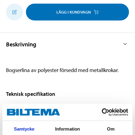
LÄGG I KUNDVAGN
Beskrivning
Bogserlina av polyester försedd med metallkrokar.
Teknisk specifikation
Brottstyrka
5000 kg
Längd
6000 mm
Samtycke
Information
Om
Bredd
55 mm