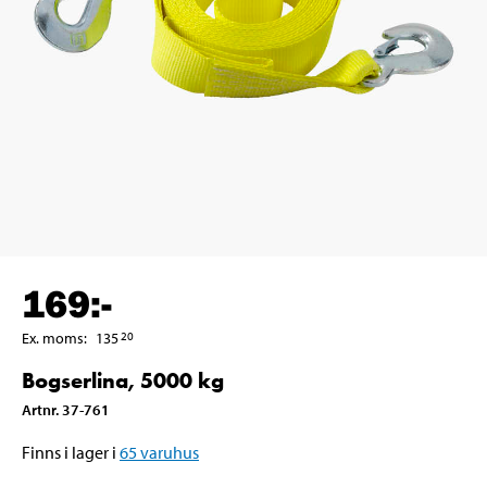
169
:-
Ex. moms
:
135
20
Bogserlina, 5000 kg
Artnr
.
37-761
Finns i lager i
65
varuhus