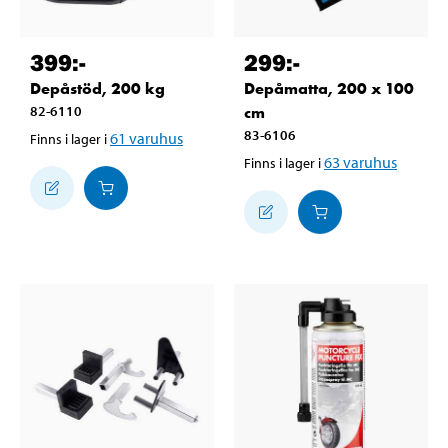
399
:-
299
:-
Depåstöd, 200 kg
Depåmatta, 200 x 100
82-6110
cm
83-6106
61
varuhus
Finns i lager i
63
varuhus
Finns i lager i