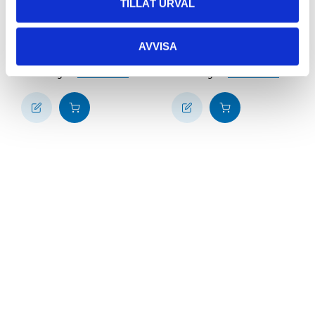
TILLÅT URVAL
69
89
90
90
Däckjärn, 350 mm
Däckjärn, 530 mm
AVVISA
10-201
10-228
65
varuhus
63
varuhus
Finns i lager i
Finns i lager i