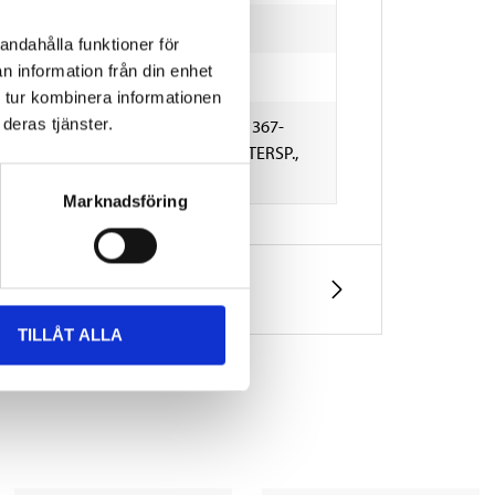
andahålla funktioner för
n information från din enhet
 tur kombinera informationen
0, 3754, 3757, 1237424, 1292627, F1367-
deras tjänster.
4A, 93174F, H3695-RED, ESSO, RITTERSP.,
701, L31B
Marknadsföring
TILLÅT ALLA