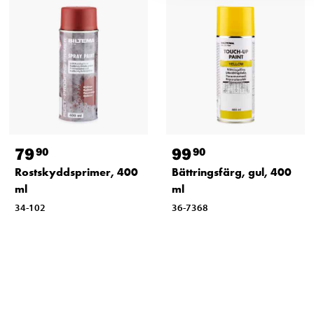
79
99
90
90
Rostskyddsprimer, 400
Bättringsfärg, gul, 400
ml
ml
34-102
36-7368