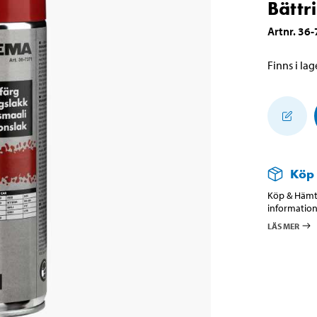
Bättr
Artnr
.
36-
Finns i lage
Köp
Köp & Hämta
information
LÄS MER