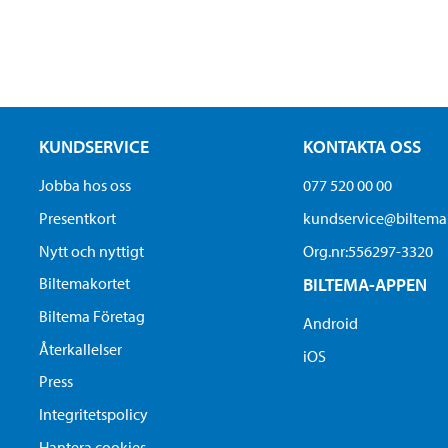
KUNDSERVICE
KONTAKTA OSS
Jobba hos oss
077 520 00 00
Presentkort
kundservice@biltem
Nytt och nyttigt
Org.nr:556297-3320
Biltemakortet
BILTEMA-APPEN
Biltema Företag
Android
Återkallelser
iOS
Press
Integritetspolicy
Hantera cookies