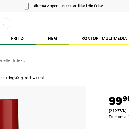
Biltema Appen
- 19 000 artiklar i din ficka!
FRITID
HEM
KONTOR - MULTIMEDIA
Bättringsfärg, röd, 400 ml
99
9
(
249
/
L
)
75
Ex. moms
: