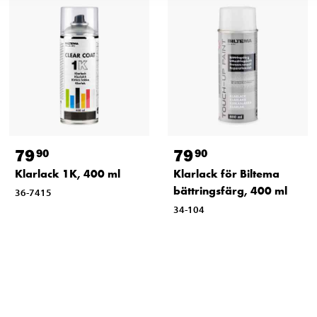
79
79
90
90
Klarlack 1K, 400 ml
Klarlack för Biltema
bättringsfärg, 400 ml
36-7415
34-104