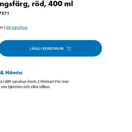
ingsfärg, röd, 400 ml
7371
r i
64
varuhus
LÄGG I KUNDVAGN
 & Hämta
 i ditt varuhus inom 2 timmar! För mer
 om tjänsten och våra villkor.