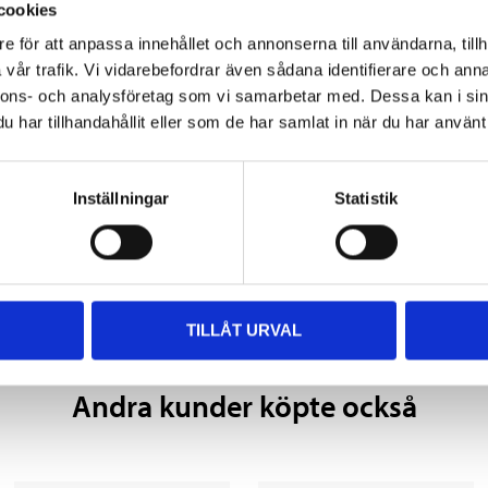
cookies
400 ml
e för att anpassa innehållet och annonserna till användarna, tillh
vår trafik. Vi vidarebefordrar även sådana identifierare och anna
Röd
nnons- och analysföretag som vi samarbetar med. Dessa kan i sin
381C/537, EJM, 1019, 1028, 374
har tillhandahållit eller som de har samlat in när du har använt 
RED, H3433-RED, H3695-RED, 14
SHELL, 52081, 3020, 100-466, 1
Inställningar
Statistik
TILLÅT URVAL
Andra kunder köpte också