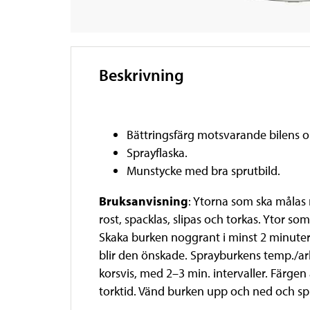
Beskrivning
Bättringsfärg motsvarande bilens orig
Sprayflaska.
Munstycke med bra sprutbild.
Bruksanvisning
: Ytorna som ska målas 
rost, spacklas, slipas och torkas. Ytor s
Skaka burken noggrant i minst 2 minuter f
blir den önskade. Sprayburkens temp./arb
korsvis, med 2–3 min. intervaller. Färge
torktid. Vänd burken upp och ned och sp