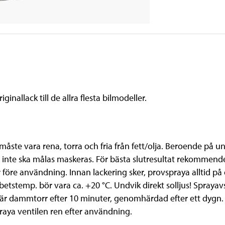
inallack till de allra flesta bilmodeller.
måste vara rena, torra och fria från fett/olja. Beroende på u
om inte ska målas maskeras. För bästa slutresultat rekommend
öre användning. Innan lackering sker, provspraya alltid på e
etstemp. bör vara ca. +20 °C. Undvik direkt solljus! Spraya
n är dammtorr efter 10 minuter, genomhärdad efter ett dygn
raya ventilen ren efter användning.