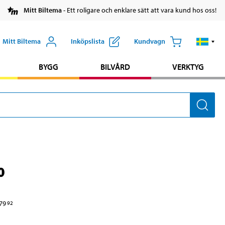
Mitt Biltema
- Ett roligare och enklare sätt att vara kund hos oss!
Mitt Biltema
Inköpslista
Kundvagn
BYGG
BILVÅRD
VERKTYG
0
79
92