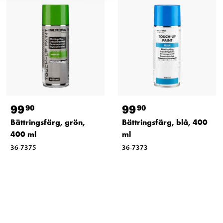
99
99
90
90
Bättringsfärg, grön,
Bättringsfärg, blå, 400
400 ml
ml
36-7375
36-7373