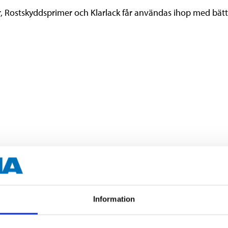
er, Rostskyddsprimer och Klarlack får användas ihop med bätt
10 minuter
Information
24 timmar