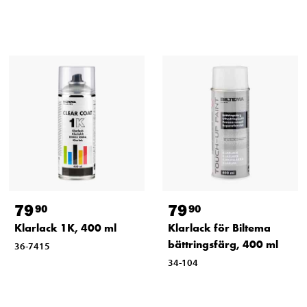
79
79
90
90
Klarlack 1K, 400 ml
Klarlack för Biltema
bättringsfärg, 400 ml
36-7415
34-104