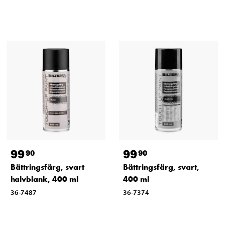
99
99
90
90
Bättringsfärg, svart
Bättringsfärg, svart,
halvblank, 400 ml
400 ml
36-7487
36-7374