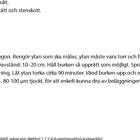
ukt.
ätt och stenskott.
n. Rengör ytan som ska målas, ytan måste vara torr och fr
vstånd: 10–20 cm. Håll burken så upprätt som möjligt. Spraya 
ning. Låt ytan torka cirka 90 minuter. Vänd burken upp och n
a. 80-100 μm tjockt, för att enkelt kunna dra av beläggninge
idyl) sebacate; Methyl 1,2,2,6,6-pentamethyl-4-piperidyl