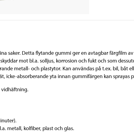
 dina saker. Detta flytande gummi ger en avtagbar färgfilm av
kyddar mot bl.a. solljus, korrosion och fukt och som dessut
erande metall- och plastytor. Kan användas på t.ex. bil, båt el
slät, icke-absorberande yta innan gummifärgen kan sprayas p
 vidhäftning.
nuter).
a. metall, kolfiber, plast och glas.