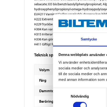
sebacate; EO bis(benztriazolyl)phenylpropionat; Alph
hydroxyphenyl)propionyl-omega-hydroxypoly(oxyeth
EUH211 Varning! Farliga respirabla droppar kan bilda
H222 Extremt brandfarlig aerosol.
H229 Tryckbehållare: Kan sprängas vid uppvärmnin
H304 Kan vara dödligt vid förtäring om det kommer 
H315 Irriterar huden.
H336 Kan göra att man blir dåsig eller omtöcknad.
Samtycke
H411 Giftigt för vattenlevande organismer med lång
Teknisk specifikation
Denna webbplats använder 
Vi använder enhetsidentifierar
sociala medier och analysera 
Volym
till de sociala medier och a
med annan information som du 
Färg
Dammtorr
Samtyckesval
Nödvändig
Beröringstorr