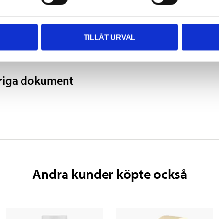
2 timmar
+18 – +25 °C
TILLÅT URVAL
vriga dokument
Andra kunder köpte också