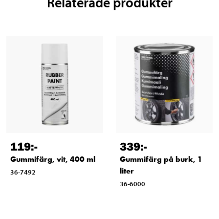
Relaterade produkter
119
:-
339
:-
Gummifärg, vit, 400 ml
Gummifärg på burk, 1
liter
36-7492
36-6000