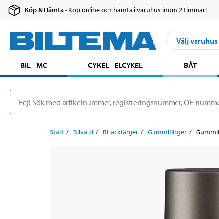
Köp & Hämta
- Köp online och hämta i varuhus inom 2 timmar!
Välj varuhus
BIL - MC
CYKEL - ELCYKEL
BÅT
Start
Bilvård
Billackfärger
Gummifärger
Gummifä