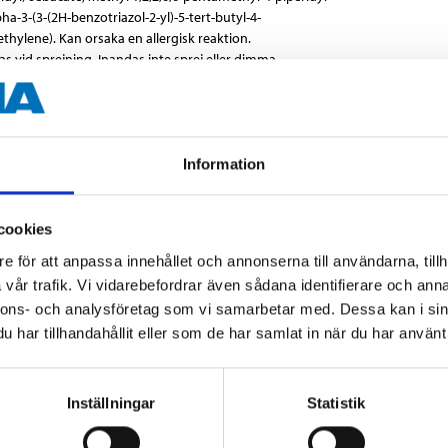
a-3-(3-(2H-benzotriazol-2-yl)-5-tert-butyl-4-
ylene). Kan orsaka en allergisk reaktion.
s vid sprejning. Inandas inte sprej eller dimma.
g.
ner i luftvägarna.
Information
tidseffekter.
cookies
e för att anpassa innehållet och annonserna till användarna, tillh
vår trafik. Vi vidarebefordrar även sådana identifierare och anna
400 ml
nnons- och analysföretag som vi samarbetar med. Dessa kan i sin
har tillhandahållit eller som de har samlat in när du har använt 
Gun metal
5 – 10 minuter
Inställningar
Statistik
90 minuter