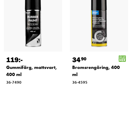
119
:-
34
90
Gummifärg, mattsvart,
Bromsrengöring, 400
400 ml
ml
36-7490
36-4595