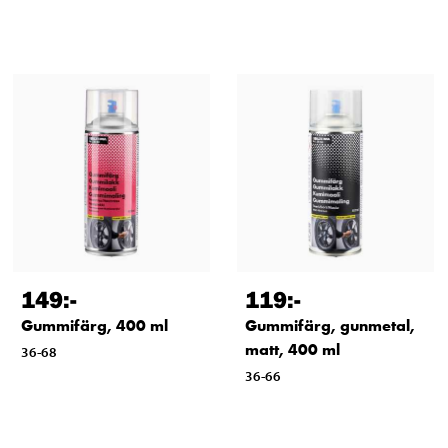
149
:-
119
:-
Gummifärg, 400 ml
Gummifärg, gunmetal,
matt, 400 ml
36-68
36-66