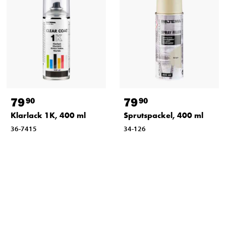
79
79
90
90
Klarlack 1K, 400 ml
Sprutspackel, 400 ml
36-7415
34-126