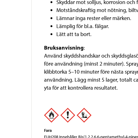
Skyddar mot solljus, korrosion och f
Motståndskraftig mot nötning, biltv
Lämnar inga rester eller märken.
Lämplig för bl.a. fälgar.
Lätt att ta bort.
Bruksanvisning
:
Använd skyddshandskar och skyddsglasögo
före användning (minst 2 minuter). Spraya
klibbtorka 5–10 minuter före nästa spray
användning. Lägg minst 5 lager, totalt c
yta för att kontrollera resultatet.
Fara
EUH208 Innehåller Bis(1,2,2,6,6-pentamethyl-4-piper