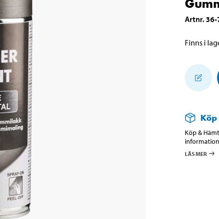
Gummi
Artnr
.
36-
Finns i lage
Köp
Köp & Hämta
information
LÄS MER