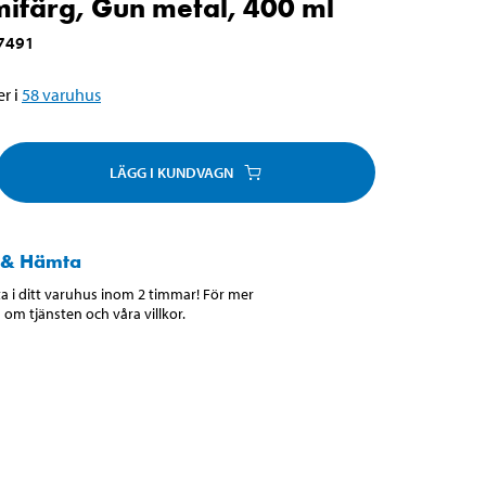
färg, Gun metal, 400 ml
7491
r i
58
varuhus
LÄGG I KUNDVAGN
 & Hämta
 i ditt varuhus inom 2 timmar! För mer
 om tjänsten och våra villkor.