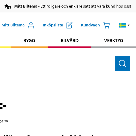
Mitt Biltema
- Ett roligare och enklare sätt att vara kund hos oss!
Mitt Biltema
Inköpslista
Kundvagn
BYGG
BILVÅRD
VERKTYG
:-
95
20