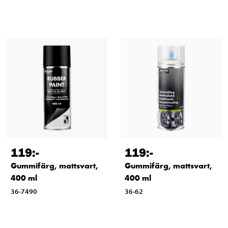
119
:-
119
:-
Gummifärg, mattsvart,
Gummifärg, mattsvart,
400 ml
400 ml
36-7490
36-62