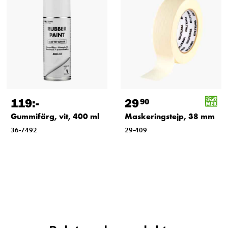
119
:-
29
90
Gummifärg, vit, 400 ml
Maskeringstejp, 38 mm
36-7492
29-409