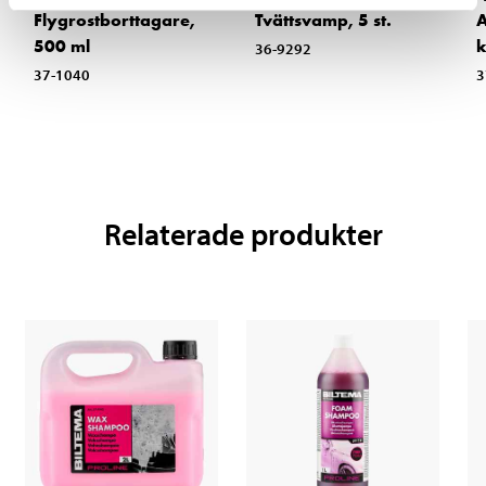
Flygrostborttagare,
Tvättsvamp, 5 st.
A
500 ml
k
36-9292
37-1040
3
Relaterade produkter