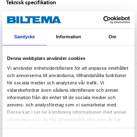
Teknisk specifikation
Volym
500 ml
pH-värde
2,2
Samtycke
Information
Om
Doft
Citrus
Denna webbplats använder cookies
Vi använder enhetsidentifierare för att anpassa innehållet
Säkerhetsinformation och övriga dokument
och annonserna till användarna, tillhandahålla funktioner
för sociala medier och analysera vår trafik. Vi
vidarebefordrar även sådana identifierare och annan
Om tillverkaren
information från din enhet till de sociala medier och
annons- och analysföretag som vi samarbetar med.
Dessa kan i sin tur kombinera informationen med annan
information som du har tillhandahållit eller som de har
samlat in när du har använt deras tjänster.
Köp & Hämta
Samtyckesval