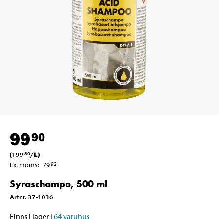
99
90
(
199
/
L
)
80
Ex. moms
:
79
92
Syraschampo, 500 ml
Artnr
.
37-1036
Finns i lager i
64
varuhus