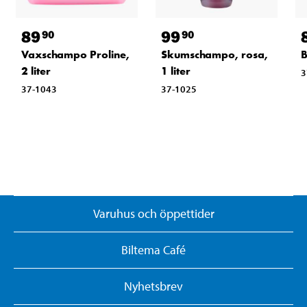
89
99
90
90
Vaxschampo Proline,
Skumschampo, rosa,
B
2 liter
1 liter
3
37-1043
37-1025
Varuhus och öppettider
Biltema Café
Nyhetsbrev