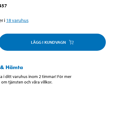
457
r i
18
varuhus
LÄGG I KUNDVAGN
 & Hämta
 i ditt varuhus inom 2 timmar! För mer
 om tjänsten och våra villkor.