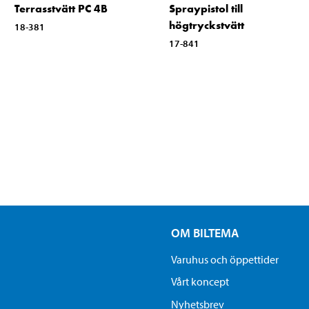
Terrasstvätt PC 4B
Spraypistol till
högtryckstvätt
18-381
17-841
OM BILTEMA
Varuhus och öppettider
Vårt koncept
Nyhetsbrev