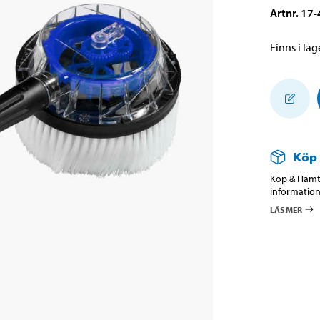
Artnr
.
17-
Finns i lage
Köp
Köp & Hämta
information
LÄS MER