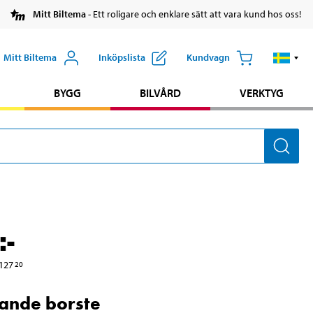
Mitt Biltema
- Ett roligare och enklare sätt att vara kund hos oss!
Mitt Biltema
Inköpslista
Kundvagn
BYGG
BILVÅRD
VERKTYG
:-
127
20
ande borste