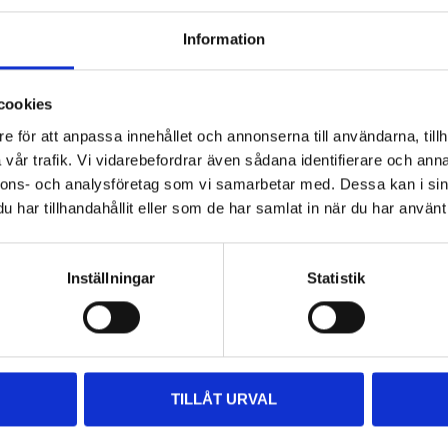
Information
Andra kunder köpte också
cookies
e för att anpassa innehållet och annonserna till användarna, tillh
vår trafik. Vi vidarebefordrar även sådana identifierare och anna
nnons- och analysföretag som vi samarbetar med. Dessa kan i sin
har tillhandahållit eller som de har samlat in när du har använt 
Inställningar
Statistik
99
2799
:-
90
Högtrycksschampo, 4
Högtryckstvätt 2800 W
liter
TILLÅT URVAL
17-913
36-9550