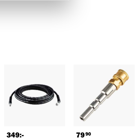
349
:-
79
90