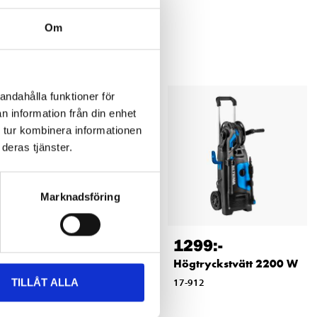
Om
andahålla funktioner för
n information från din enhet
 tur kombinera informationen
deras tjänster.
Marknadsföring
599
:-
1299
:-
Högtryckstvätt, 1600 W
Högtryckstvätt 2200 W
TILLÅT ALLA
17-911
17-912