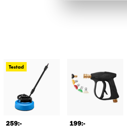
Testad
259
:-
199
:-