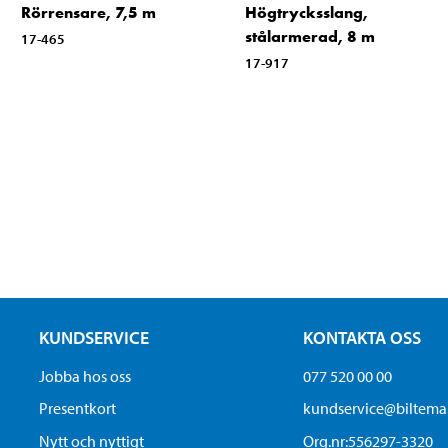
Rörrensare, 7,5 m
Högtrycksslang,
stålarmerad, 8 m
17-465
17-917
KUNDSERVICE
KONTAKTA OSS
Jobba hos oss
077 520 00 00
Presentkort
kundservice@biltem
Nytt och nyttigt
Org.nr:556297-3320