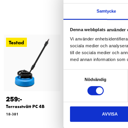
Samtycke
Denna webbplats använder 
Vi använder enhetsidentifierar
Testad
sociala medier och analysera 
till de sociala medier och a
med annan information som du 
Samtyckesval
Nödvändig
259
:-
39
90
Terrasstvätt PC 4B
Adapter
AVVISA
18-381
18-383