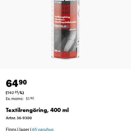
64
90
(
162
/
L
)
25
Ex. moms
:
51
92
Textilrengöring, 400 ml
Artnr
.
36-9300
Finns i lager i
65
varuhus