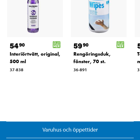
54
59
90
90
Interiörtvätt, original,
Rengöringsduk,
T
500 ml
fönster, 70 st.
m
37-838
36-891
3
Varuhus och öppettider