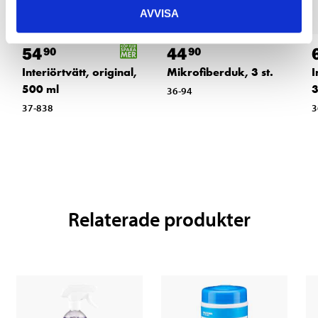
AVVISA
54
44
90
90
Interiörtvätt, original,
Mikrofiberduk, 3 st.
I
500 ml
3
36-94
37-838
3
Relaterade produkter