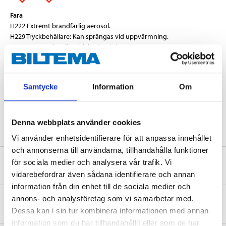
Fara
H222 Extremt brandfarlig aerosol.
H229 Tryckbehållare: Kan sprängas vid uppvärmning.
H317 Kan orsaka allergisk hudreaktion.
H412 Skadliga långtidseffekter för vattenlevande organismer.
Teknisk specifikation
Samtycke
Information
Om
Volym
400 ml
Denna webbplats använder cookies
Vi använder enhetsidentifierare för att anpassa innehållet
och annonserna till användarna, tillhandahålla funktioner
för sociala medier och analysera vår trafik. Vi
Säkerhetsinformation och övriga dokument
vidarebefordrar även sådana identifierare och annan
information från din enhet till de sociala medier och
annons- och analysföretag som vi samarbetar med.
Om tillverkaren
Dessa kan i sin tur kombinera informationen med annan
information som du har tillhandahållit eller som de har