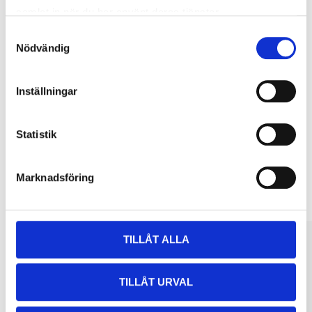
samlat in när du har använt deras tjänster.
Samtyckesval
Nödvändig
Köp & Hämta
Köp & Hämta i ditt varuhus inom 2 timmar! För mer information om
tjänsten och våra villkor.
Inställningar
LÄS MER
Statistik
Andra kunder köpte också
Marknadsföring
TILLÅT ALLA
TILLÅT URVAL