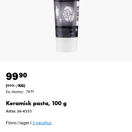
99
90
(
999
:-
/
KG
)
Ex. moms
:
79
92
Keramisk pasta, 100 g
Artnr
.
36-4551
Finns i lager i
3
varuhus