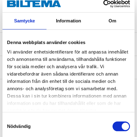
Färg
Vit
Samtycke
Information
Om
Denna webbplats använder cookies
Säkerhetsinformation och övriga dokument
Vi använder enhetsidentifierare för att anpassa innehållet
och annonserna till användarna, tillhandahålla funktioner
Om tillverkaren
för sociala medier och analysera vår trafik. Vi
vidarebefordrar även sådana identifierare och annan
information från din enhet till de sociala medier och
annons- och analysföretag som vi samarbetar med.
Dessa kan i sin tur kombinera informationen med annan
Köp & Hämta
information som du har tillhandahållit eller som de har
samlat in när du har använt deras tjänster.
Köp & Hämta i ditt varuhus inom 2 timmar! För mer information om
tjänsten och våra villkor.
Samtyckesval
Nödvändig
LÄS MER