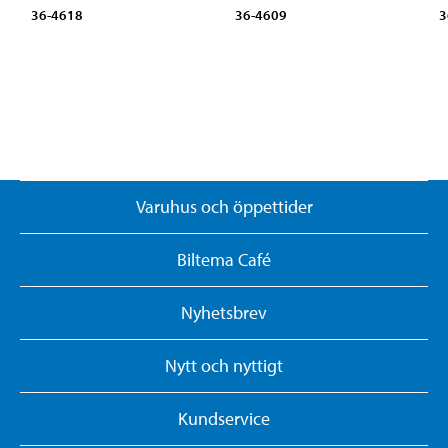
36-4618
36-4609
3
Varuhus och öppettider
Biltema Café
Nyhetsbrev
Nytt och nyttigt
Kundservice