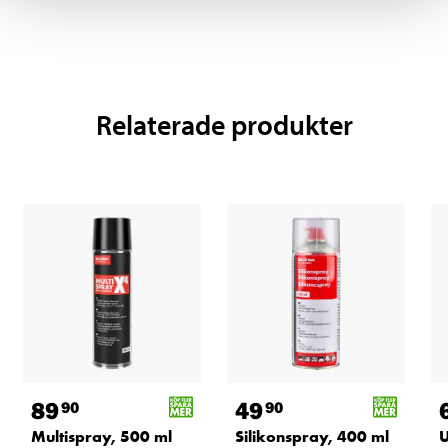
Relaterade produkter
89
49
90
90
Multispray, 500 ml
Silikonspray, 400 ml
U