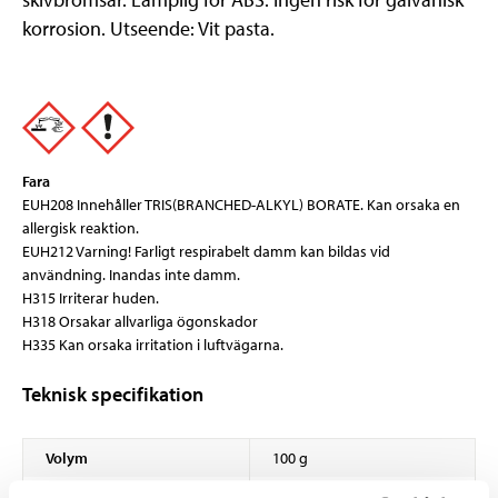
korrosion. Utseende: Vit pasta.
Fara
EUH208 Innehåller TRIS(BRANCHED-ALKYL) BORATE. Kan orsaka en
allergisk reaktion.
EUH212 Varning! Farligt respirabelt damm kan bildas vid
användning. Inandas inte damm.
H315 Irriterar huden.
H318 Orsakar allvarliga ögonskador
H335 Kan orsaka irritation i luftvägarna.
Teknisk specifikation
Volym
100 g
Temperaturområde
-40 – +1400 °C