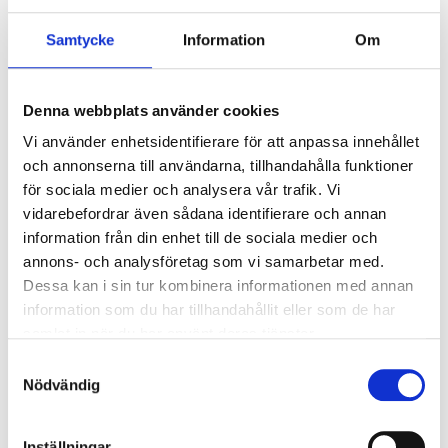
Storlek
:
large
Samtycke
Information
Om
Finns i lager i
1
varuhus
79
90
Denna webbplats använder cookies
Vi använder enhetsidentifierare för att anpassa innehållet
och annonserna till användarna, tillhandahålla funktioner
för sociala medier och analysera vår trafik. Vi
vidarebefordrar även sådana identifierare och annan
information från din enhet till de sociala medier och
annons- och analysföretag som vi samarbetar med.
Köp & Hämta
Dessa kan i sin tur kombinera informationen med annan
Köp & Hämta i ditt varuhus inom 2 timmar! För mer information om
information som du har tillhandahållit eller som de har
tjänsten och våra villkor.
samlat in när du har använt deras tjänster.
LÄS MER
Samtyckesval
Nödvändig
Andra kunder köpte också
Inställningar