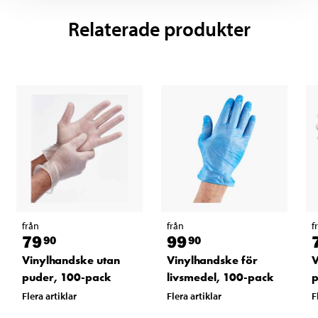
Relaterade produkter
från
från
f
79
99
90
90
Vinylhandske utan
Vinylhandske för
V
puder, 100-pack
livsmedel, 100-pack
p
Flera artiklar
Flera artiklar
F