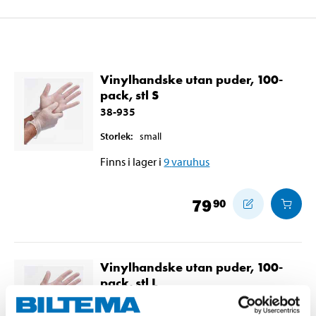
Vinylhandske utan puder, 100-
pack, stl S
38-935
Storlek
:
small
Finns i lager i
9
varuhus
79
90
Vinylhandske utan puder, 100-
pack, stl L
38-937