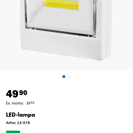
49
90
Ex. moms
:
39
92
LED-lampa
Artnr
.
24-978