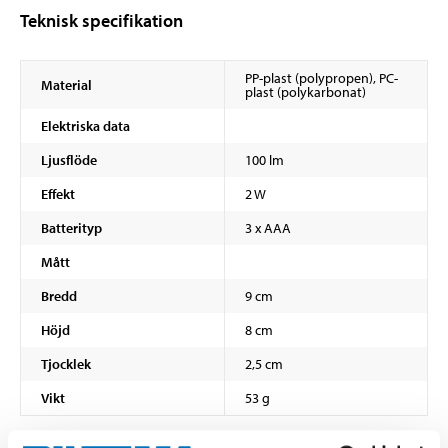
Teknisk specifikation
PP-plast (polypropen), PC-
Material
plast (polykarbonat)
Elektriska data
Ljusflöde
100 lm
Effekt
2 W
Batterityp
3 x AAA
Mått
Bredd
9 cm
Höjd
8 cm
Tjocklek
2,5 cm
Vikt
53 g