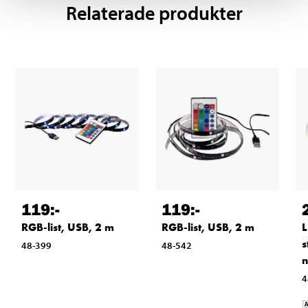
Relaterade produkter
119
:-
119
:-
RGB-list, USB, 2 m
RGB-list, USB, 2 m
L
s
48-399
48-542
n
4