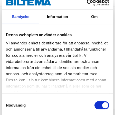
Om tillverkaren
Samtycke
Information
Om
Denna webbplats använder cookies
Vi använder enhetsidentifierare för att anpassa innehållet
Köp & Hämta
och annonserna till användarna, tillhandahålla funktioner
Köp & Hämta i ditt varuhus inom 2 timmar! För mer information om
för sociala medier och analysera vår trafik. Vi
tjänsten och våra villkor.
vidarebefordrar även sådana identifierare och annan
LÄS MER
information från din enhet till de sociala medier och
annons- och analysföretag som vi samarbetar med.
Dessa kan i sin tur kombinera informationen med annan
Andra kunder köpte också
information som du har tillhandahållit eller som de har
samlat in när du har använt deras tjänster.
Samtyckesval
Nödvändig