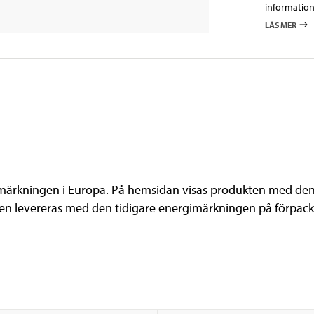
information
LÄS MER
imärkningen i Europa. På hemsidan visas produkten med den
kten levereras med den tidigare energimärkningen på förp