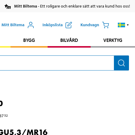
Mitt Biltema
- Ett roligare och enklare sätt att vara kund hos oss!
Mitt Biltema
Inköpslista
Kundvagn
BYGG
BILVÅRD
VERKTYG
0
37
52
 GU5,3/MR16