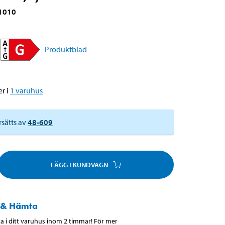
1010
Produktblad
r i
1
varuhus
rsätts av
48-609
LÄGG I KUNDVAGN
 & Hämta
 i ditt varuhus inom 2 timmar! För mer