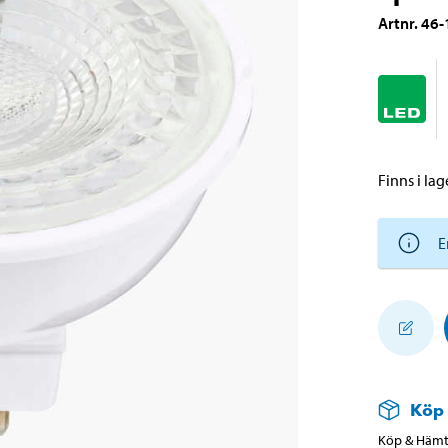
Artnr
.
46-
Finns i lage
E
Köp
Köp & Hämta