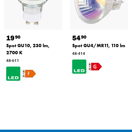
19
54
90
90
Spot GU10, 230 lm,
Spot GU4/MR11, 110 lm
2700 K
48-414
48-611