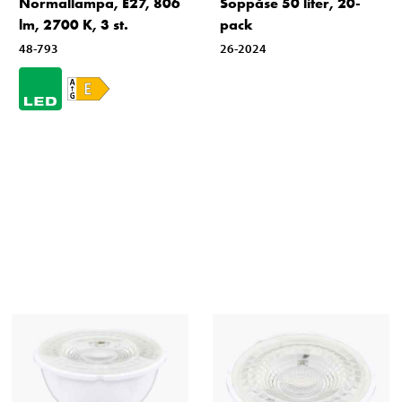
Normallampa, E27, 806
Soppåse 50 liter, 20-
lm, 2700 K, 3 st.
pack
48-793
26-2024