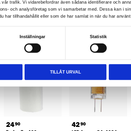
vår trafik. Vi vidarebefordrar även sådana identifierare och anna
nnons- och analysföretag som vi samarbetar med. Dessa kan i sin
har tillhandahållit eller som de har samlat in när du har använt 
Andra kunder köpte också
Inställningar
Statistik
TILLÅT URVAL
24
42
90
90