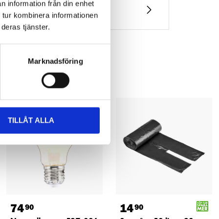
n information från din enhet
 tur kombinera informationen
deras tjänster.
Marknadsföring
TILLÅT ALLA
74
14
90
90