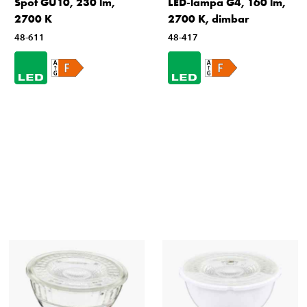
Spot GU10, 230 lm,
LED-lampa G4, 160 lm,
2700 K
2700 K, dimbar
48-611
48-417