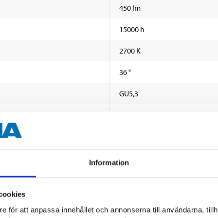
450 lm
15000 h
2700 K
36 °
GU5,3
6 W
≥ 80 Ra
12 V
Information
Nej
cookies
e för att anpassa innehållet och annonserna till användarna, tillh