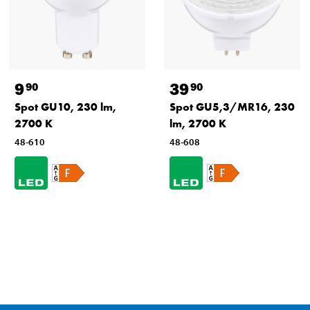
9
39
90
90
Spot GU10, 230 lm,
Spot GU5,3/MR16, 230
2700 K
lm, 2700 K
48-610
48-608