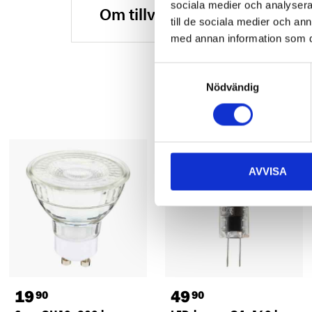
sociala medier och analysera 
Om tillverkaren
till de sociala medier och a
med annan information som du 
Samtyckesval
Nödvändig
AVVISA
19
49
90
90