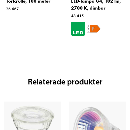
Torkrulle, 100 meter
LED-lampa G4, 102 lm,
2700 K, dimbar
26-667
48-415
Relaterade produkter