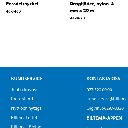
Passdelsnyckel
Dragfjäder, nylon, 3
mm x 20 m
46-3400
44-0620
KUNDSERVICE
KONTAKTA OSS
Jobba hos oss
077 520 00 00
Presentkort
kundservice@biltem
Nytt och nyttigt
Org.nr:556297-3320
Biltemakortet
BILTEMA-APPEN
Biltema Företag