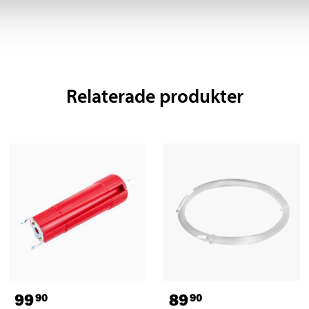
Relaterade produkter
99
89
90
90