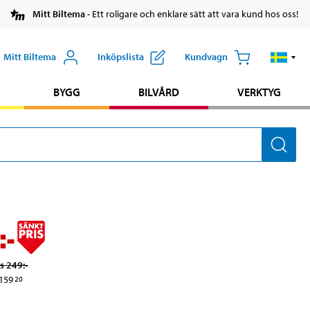
Mitt Biltema
- Ett roligare och enklare sätt att vara kund hos oss!
Mitt Biltema
Inköpslista
Kundvagn
BYGG
BILVÅRD
VERKTYG
:-
is
249
:-
159
20