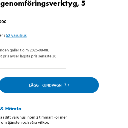
genomföringsverktyg, 5
000
r i
62
varuhus
ingen gäller t.o.m
2026-08-08
.
 pris avser lägsta pris senaste 30
LÄGG I KUNDVAGN
 & Hämta
 i ditt varuhus inom 2 timmar! För mer
 om tjänsten och våra villkor.