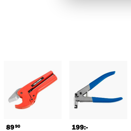
89
199
:-
90