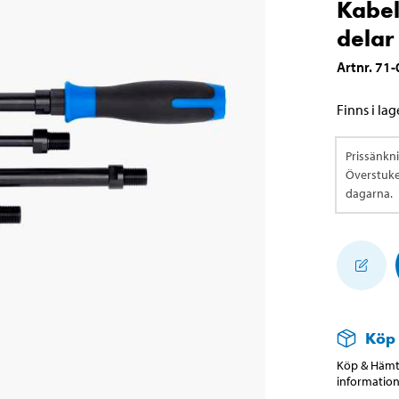
Kabel
delar
Artnr
.
71-
Finns i lage
Prissänkn
Överstuket
dagarna.
Köp
Köp & Hämta
information