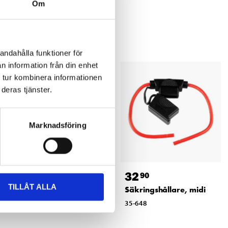
Om
andahålla funktioner för
n information från din enhet
 tur kombinera informationen
deras tjänster.
Marknadsföring
49
32
90
90
TILLÅT ALLA
Kablagetejp, 19 mm
Säkringshållare, midi
61-638
35-648