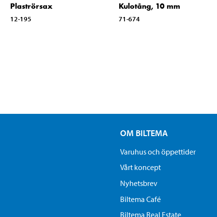
Plaströrsax
Kulotång, 10 mm
12-195
71-674
OM BILTEMA
Varuhus och öppettider
Vårt koncept
Nyhetsbrev
Biltema Café
Biltema Real Estate