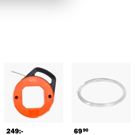
249
:-
69
90