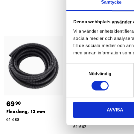
Samtycke
Denna webbplats använder 
Vi använder enhetsidentifierar
sociala medier och analysera 
till de sociala medier och a
med annan information som du 
Samtyckesval
Nödvändig
69
169
:-
90
AVVISA
Flexslang, 13 mm
Krympslangskit med
lim, 76 st.
61-688
61-662