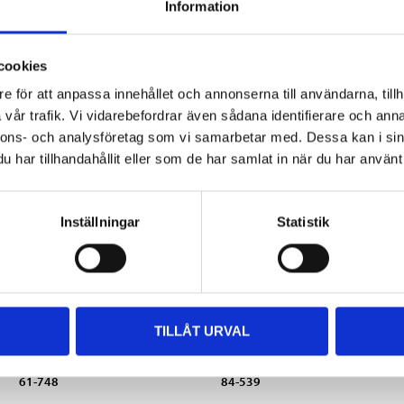
Information
Andra kunder köpte också
cookies
e för att anpassa innehållet och annonserna till användarna, tillh
vår trafik. Vi vidarebefordrar även sådana identifierare och anna
nnons- och analysföretag som vi samarbetar med. Dessa kan i sin
har tillhandahållit eller som de har samlat in när du har använt 
Inställningar
Statistik
26
259
:-
90
TILLÅT URVAL
Monteringsplattor för
Lågspänningskabel
buntband, 10 st.
12/24 V, 4,5 mm²
61-748
84-539