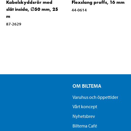
Kabelskyddsrör med
Flexslang proffs, 16 mm
slät insida, ∅50 mm, 25
44-0614
m
87-2629
OM BILTEMA
Varuhus och öppettider
Vårt koncept
Nyhetsbrev
Biltema Café