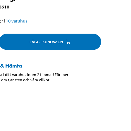
0610
r i
10
varuhus
LÄGG I KUNDVAGN
 & Hämta
 i ditt varuhus inom 2 timmar! För mer
 om tjänsten och våra villkor.