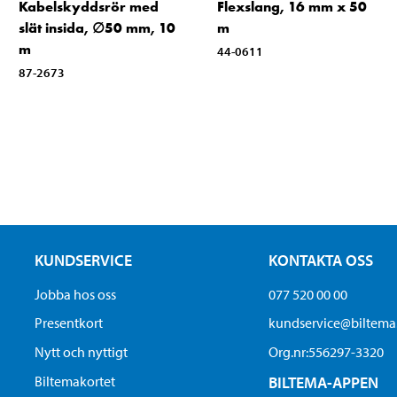
Kabelskyddsrör med
Flexslang, 16 mm x 50
slät insida, ∅50 mm, 10
m
m
44-0611
87-2673
KUNDSERVICE
KONTAKTA OSS
Jobba hos oss
077 520 00 00
Presentkort
kundservice@biltem
Nytt och nyttigt
Org.nr:556297-3320
Biltemakortet
BILTEMA-APPEN