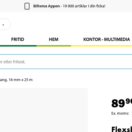
Biltema Appen
- 19 000 artiklar i din ficka!
FRITID
HEM
KONTOR - MULTIMEDIA
lang, 16 mm x 25 m
89
9
Ex. moms
:
Flexs