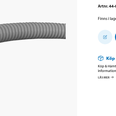
Artnr
.
44-
Finns i lage
Köp
Köp & Hämta
information
LÄS MER