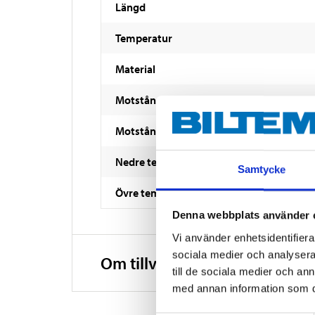
Längd
Temperatur
Material
Motstånd mot kompression
Motstånd mot slag
Nedre temperaturområde
Samtycke
Övre temperaturområde
Denna webbplats använder 
Vi använder enhetsidentifierar
sociala medier och analysera 
Om tillverkaren
till de sociala medier och a
med annan information som du 