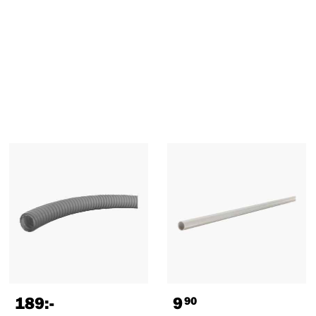
189
:-
9
90