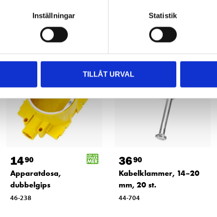
Andra kunder köpte också
Inställningar
Statistik
TILLÅT URVAL
14
36
90
90
Apparatdosa,
Kabelklammer, 14–20
dubbelgips
mm, 20 st.
46-238
44-704