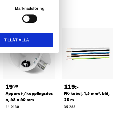
Marknadsföring
TILLÅT ALLA
19
119
:-
90
Apparat-/kopplingsdos
FK-kabel, 1,5 mm², blå,
a, 68 x 60 mm
25 m
44-0130
35-288