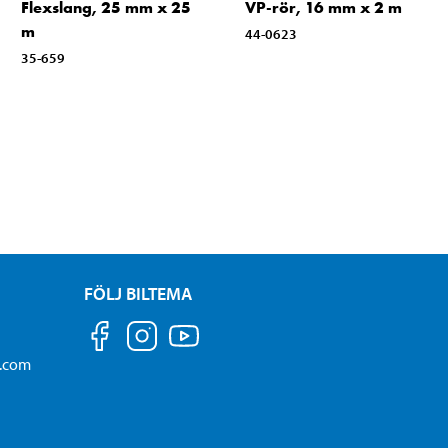
Flexslang, 25 mm x 25
VP-rör, 16 mm x 2 m
m
44-0623
35-659
FÖLJ BILTEMA
a.com