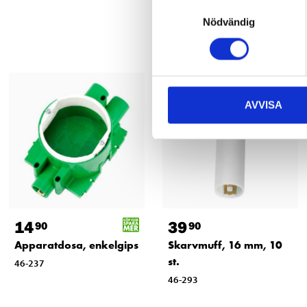
Samtyckesval
Nödvändig
AVVISA
14
39
90
90
Apparatdosa, enkelgips
Skarvmuff, 16 mm, 10
st.
46-237
46-293