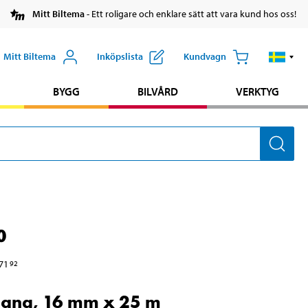
Mitt Biltema
- Ett roligare och enklare sätt att vara kund hos oss!
Mitt Biltema
Inköpslista
Kundvagn
BYGG
BILVÅRD
VERKTYG
0
71
92
lang, 16 mm x 25 m