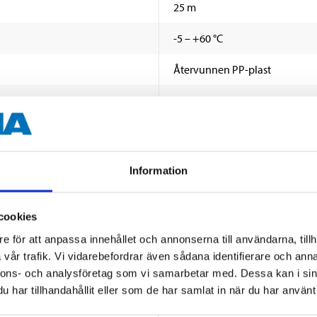
25 m
-5 – +60 °C
Återvunnen PP-plast
750 N (3)
2 J (3)
- 5 °C (2)
Information
+ 60 °C (1)
cookies
e för att anpassa innehållet och annonserna till användarna, tillh
vår trafik. Vi vidarebefordrar även sådana identifierare och anna
nnons- och analysföretag som vi samarbetar med. Dessa kan i sin
har tillhandahållit eller som de har samlat in när du har använt 