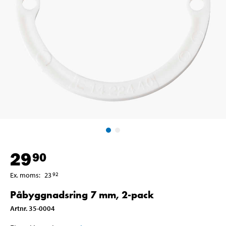
29
90
Ex. moms
:
23
92
Påbyggnadsring 7 mm, 2-pack
Artnr
.
35-0004