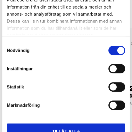
Andra kunder köpte också
information från din enhet till de sociala medier och
annons- och analysföretag som vi samarbetar med.
Dessa kan i sin tur kombinera informationen med annan
information som du har tillhandahållit eller som de har
samlat in när du har använt deras tjänster.
Samtyckesval
Nödvändig
Inställningar
24
19
Statistik
90
90
Dosskruv M3
Täcklock
D
89-0010
35-938
8
Marknadsföring
TILLÅT ALLA