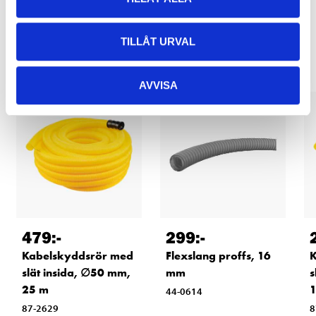
Relaterade produkter
TILLÅT URVAL
AVVISA
479
:-
299
:-
Kabelskyddsrör med
Flexslang proffs, 16
K
slät insida, ∅50 mm,
mm
s
25 m
44-0614
87-2629
8