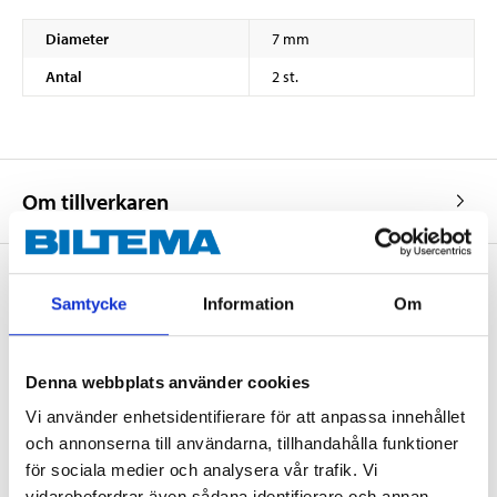
Diameter
7 mm
Antal
2 st.
Om tillverkaren
Samtycke
Information
Om
Köp & Hämta
Köp & Hämta i ditt varuhus inom 2 timmar! För mer information om
Denna webbplats använder cookies
tjänsten och våra villkor.
LÄS MER
Vi använder enhetsidentifierare för att anpassa innehållet
och annonserna till användarna, tillhandahålla funktioner
för sociala medier och analysera vår trafik. Vi
vidarebefordrar även sådana identifierare och annan