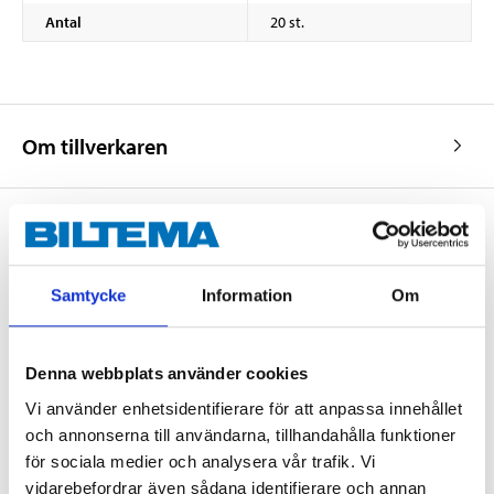
Antal
20 st.
Om tillverkaren
Köp & Hämta
Samtycke
Information
Om
Köp & Hämta i ditt varuhus inom 2 timmar! För mer information om
tjänsten och våra villkor.
LÄS MER
Denna webbplats använder cookies
Vi använder enhetsidentifierare för att anpassa innehållet
och annonserna till användarna, tillhandahålla funktioner
Andra kunder köpte också
för sociala medier och analysera vår trafik. Vi
vidarebefordrar även sådana identifierare och annan