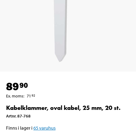
89
90
Ex. moms
:
71
92
Kabelklammer, oval kabel, 25 mm, 20 st.
Artnr
.
87-768
Finns i lager i
65
varuhus