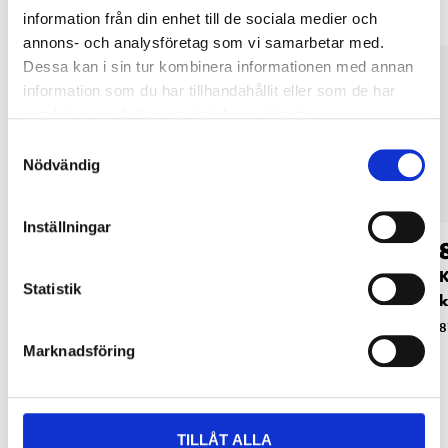
information från din enhet till de sociala medier och
annons- och analysföretag som vi samarbetar med.
Dessa kan i sin tur kombinera informationen med annan
information som du har tillhandahållit eller som de har
samlat in när du har använt deras tjänster.
Samtyckesval
Nödvändig
Inställningar
59
179
:-
90
Inslagsverktyg för
Inslagsverktyg för
K
Statistik
kabelklammer
kabelklammer,
k
proffs
87-781
8
Marknadsföring
87-7802
TILLÅT ALLA