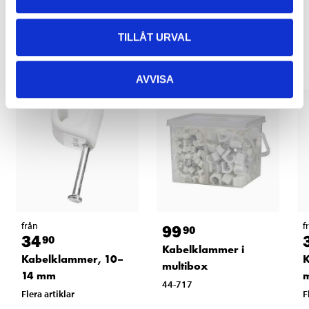
Relaterade produkter
TILLÅT URVAL
AVVISA
från
f
99
90
34
90
Kabelklammer i
Kabelklammer, 10–
K
multibox
14 mm
44-717
Flera artiklar
F