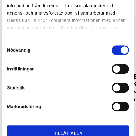
information från din enhet till de sociala medier och
annons- och analysföretag som vi samarbetar med.
Dessa kan i sin tur kombinera informationen med annan
information som du har tillhandahållit eller som de har
samlat in när du har använt deras tjänster.
Samtyckesval
Nödvändig
Inställningar
59
179
:-
90
Inslagsverktyg för
Inslagsverktyg för
K
Statistik
kabelklammer
kabelklammer,
k
proffs
87-781
8
Marknadsföring
87-7802
TILLÅT ALLA