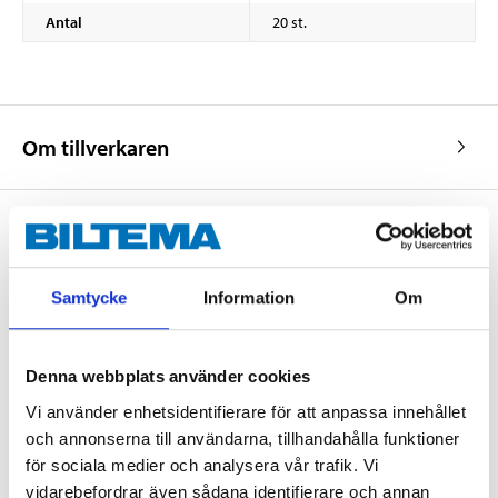
Antal
20 st.
Om tillverkaren
Köp & Hämta
Samtycke
Information
Om
Köp & Hämta i ditt varuhus inom 2 timmar! För mer information om
tjänsten och våra villkor.
LÄS MER
Denna webbplats använder cookies
Vi använder enhetsidentifierare för att anpassa innehållet
och annonserna till användarna, tillhandahålla funktioner
Andra kunder köpte också
för sociala medier och analysera vår trafik. Vi
vidarebefordrar även sådana identifierare och annan