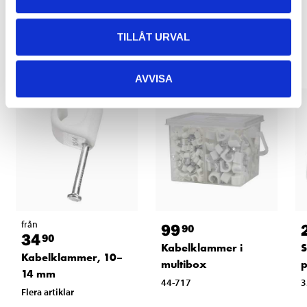
Relaterade produkter
TILLÅT URVAL
AVVISA
från
99
90
34
90
Kabelklammer i
S
Kabelklammer, 10–
multibox
p
14 mm
44-717
3
Flera artiklar