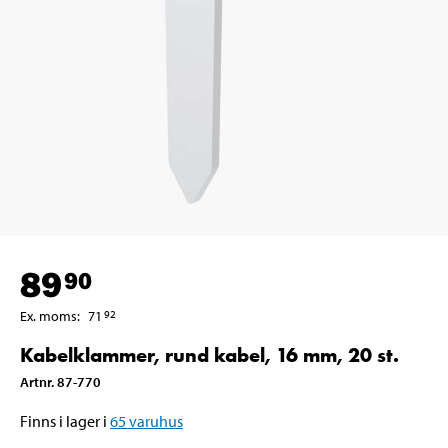
89
90
Ex. moms
:
71
92
Kabelklammer, rund kabel, 16 mm, 20 st.
Artnr
.
87-770
Finns i lager i
65
varuhus