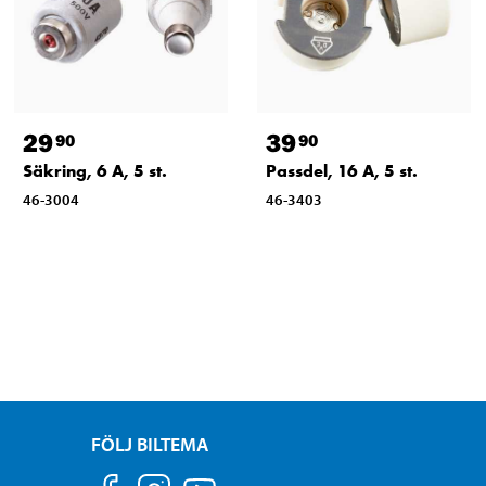
29
39
90
90
Säkring, 6 A, 5 st.
Passdel, 16 A, 5 st.
46-3004
46-3403
FÖLJ BILTEMA