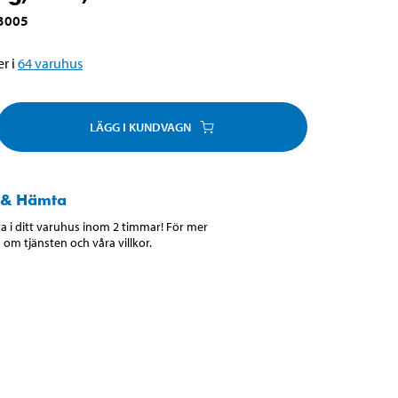
3005
r i
64
varuhus
LÄGG I KUNDVAGN
 & Hämta
 i ditt varuhus inom 2 timmar! För mer
 om tjänsten och våra villkor.