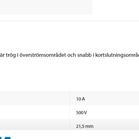
n är trög i överströmsområdet och snabb i kortslutningsområ
10 A
500 V
21,5 mm