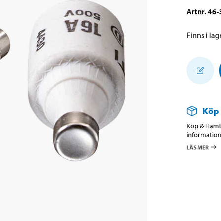
Artnr
.
46-
Finns i lage
Köp
Köp & Hämta
information
LÄS MER