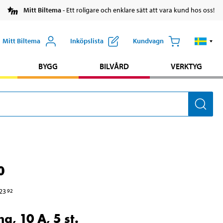
Mitt Biltema
- Ett roligare och enklare sätt att vara kund hos oss!
Mitt Biltema
Inköpslista
Kundvagn
BYGG
BILVÅRD
VERKTYG
0
23
92
g, 10 A, 5 st.