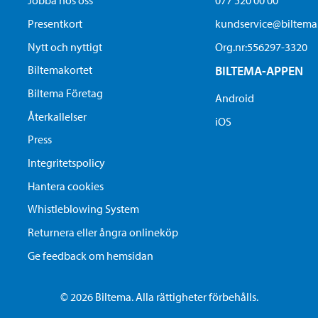
Jobba hos oss
077 520 00 00
Presentkort
kundservice@biltem
Nytt och nyttigt
Org.nr:556297-3320
Biltemakortet
BILTEMA-APPEN
Biltema Företag
Android
Återkallelser
iOS
Press
Integritetspolicy
Hantera cookies
Whistleblowing System
Returnera eller ångra onlineköp
Ge feedback om hemsidan
© 2026 Biltema. Alla rättigheter förbehålls.