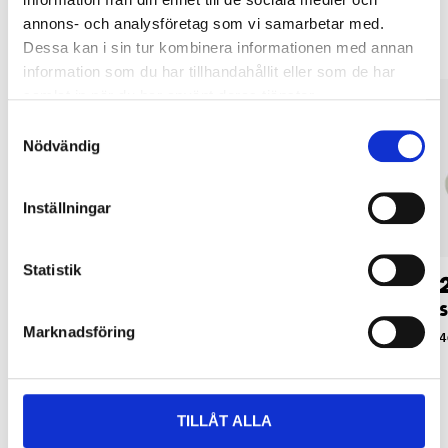
annons- och analysföretag som vi samarbetar med.
Dessa kan i sin tur kombinera informationen med annan
information som du har tillhandahållit eller som de har
samlat in när du har använt deras tjänster.
Samtyckesval
Nödvändig
Inställningar
Statistik
29
29
90
90
Säkring, 10 A, 5 st.
Säkring, 16 A, 5 st.
S
Marknadsföring
46-3005
46-3006
4
TILLÅT ALLA