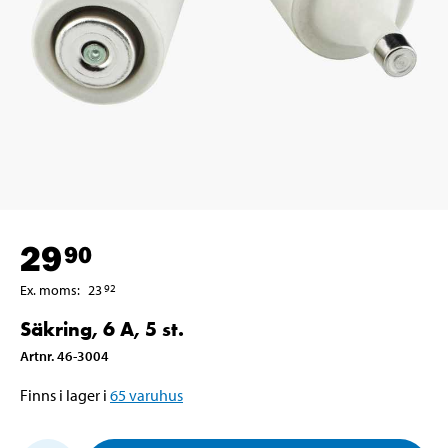
29
90
Ex. moms
:
23
92
Säkring, 6 A, 5 st.
Artnr
.
46-3004
Finns i lager i
65
varuhus