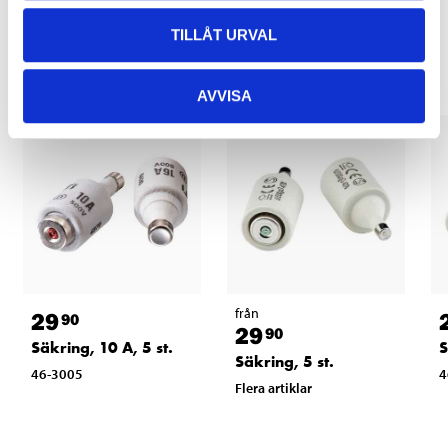
Relaterade produkter
TILLÅT URVAL
AVVISA
från
29
90
29
90
Säkring, 10 A, 5 st.
S
Säkring, 5 st.
46-3005
4
Flera artiklar