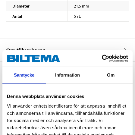
Diameter
21,5 mm
Antal
5 st.
Om tillverkaren
Samtycke
Information
Om
Köp & Hämta
Köp & Hämta i ditt varuhus inom 2 timmar! För mer information om
Denna webbplats använder cookies
tjänsten och våra villkor.
Vi använder enhetsidentifierare för att anpassa innehållet
LÄS MER
och annonserna till användarna, tillhandahålla funktioner
för sociala medier och analysera vår trafik. Vi
vidarebefordrar även sådana identifierare och annan
Andra kunder köpte också
information från din enhet till de sociala medier och