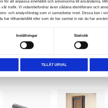
Polyester
e för att anpassa innehållet och annonserna till användarna, tillh
vår trafik. Vi vidarebefordrar även sådana identifierare och anna
PE-plast (polyeten) (ovansida)
nnons- och analysföretag som vi samarbetar med. Dessa kan i sin
har tillhandahållit eller som de har samlat in när du har använt 
Vattenbaserat lim (limämne)
Inställningar
Statistik
TILLÅT URVAL
Andra kunder köpte också