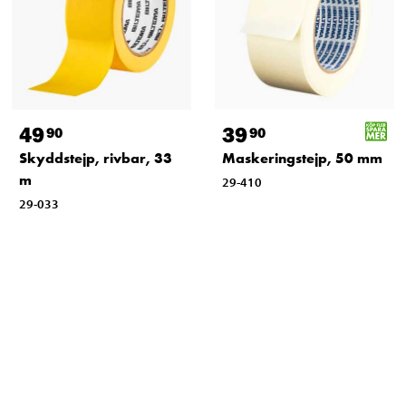
49
39
90
90
Skyddstejp, rivbar, 33
Maskeringstejp, 50 mm
m
29-410
29-033