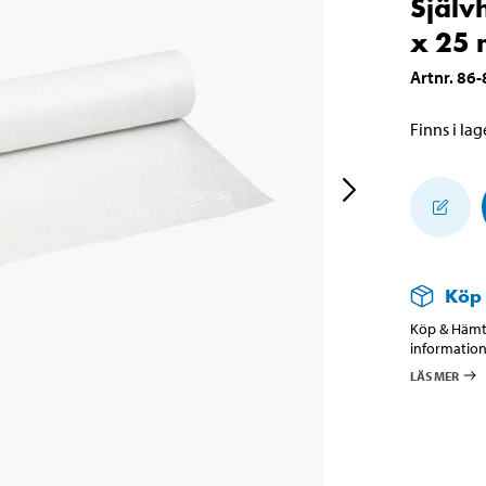
Själv
x 25 
Artnr
.
86-
Finns i lage
Köp
Köp & Hämta
information
LÄS MER