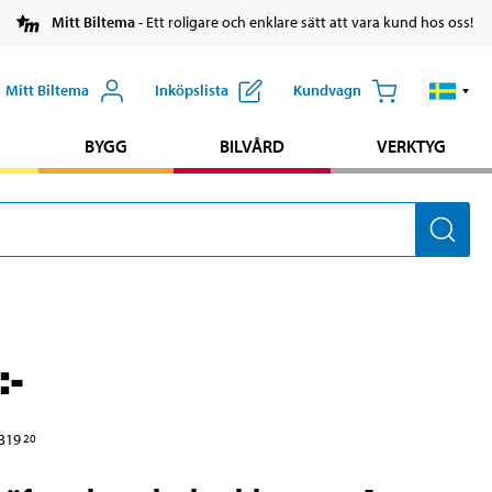
Mitt Biltema
- Ett roligare och enklare sätt att vara kund hos oss!
Mitt Biltema
Inköpslista
Kundvagn
BYGG
BILVÅRD
VERKTYG
:-
319
20