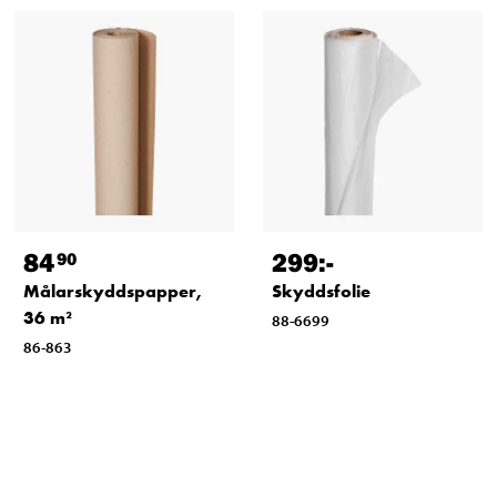
84
299
:-
90
Målarskyddspapper,
Skyddsfolie
36 m²
88-6699
86-863