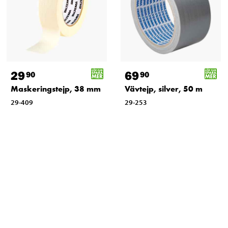
29
69
90
90
Maskeringstejp, 38 mm
Vävtejp, silver, 50 m
29-409
29-253