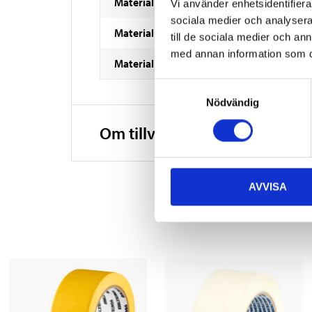
Material
Vi använder enhetsidentifierar
sociala medier och analysera 
Material
till de sociala medier och a
med annan information som du 
Material
Samtyckesval
Nödvändig
Om tillverkaren
AVVISA