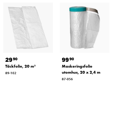
29
99
90
90
Täckfolie, 20 m²
Maskeringsfolie
utomhus, 20 x 2,4 m
89-102
87-056