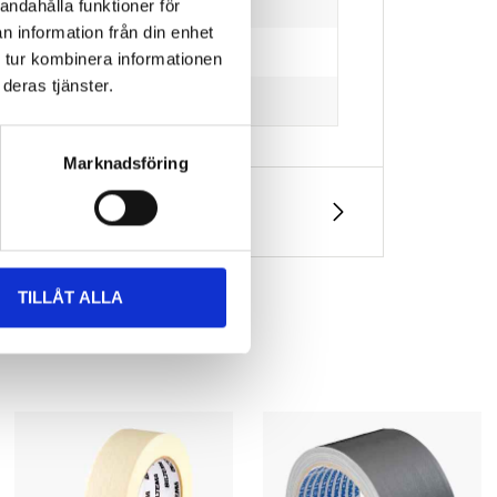
andahålla funktioner för
n information från din enhet
 tur kombinera informationen
deras tjänster.
Marknadsföring
TILLÅT ALLA