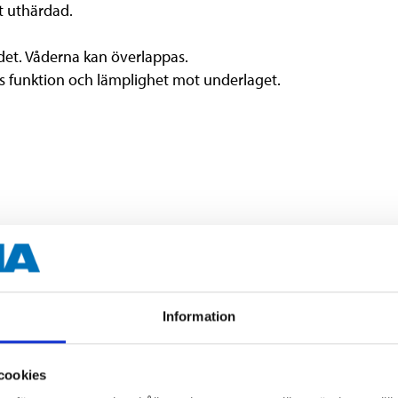
lt uthärdad.
det. Våderna kan överlappas.
s funktion och lämplighet mot underlaget.
1 m
25 m
Information
1 mm
160 g/m²
cookies