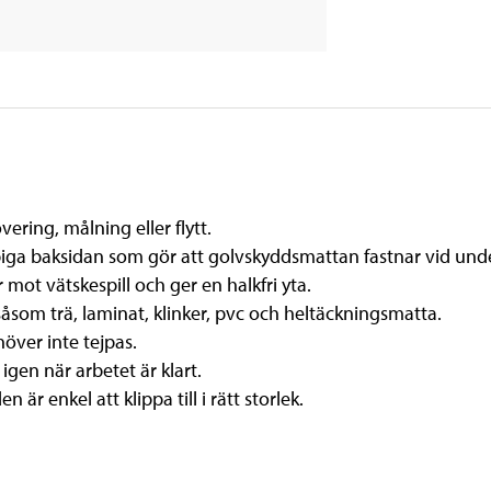
ering, målning eller flytt.
biga baksidan som gör att golvskyddsmattan fastnar vid unde
ot vätskespill och ger en halkfri yta.
åsom trä, laminat, klinker, pvc och heltäckningsmatta.
höver inte tejpas.
gen när arbetet är klart.
n är enkel att klippa till i rätt storlek.