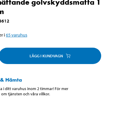
häftande golvskyddsmatta 1
m
8612
r i
65
varuhus
LÄGG I KUNDVAGN
 & Hämta
 i ditt varuhus inom 2 timmar! För mer
 om tjänsten och våra villkor.