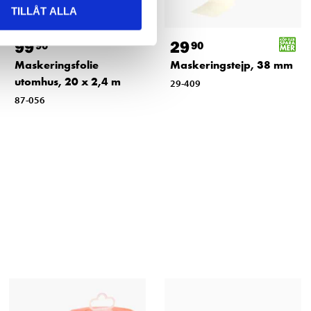
TILLÅT ALLA
99
29
90
90
Maskeringsfolie
Maskeringstejp, 38 mm
utomhus, 20 x 2,4 m
29-409
87-056