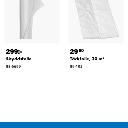
299
:-
29
90
Skyddsfolie
Täckfolie, 20 m²
88-6699
89-102