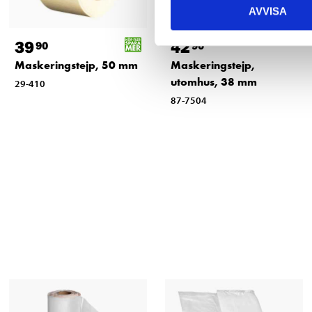
AVVISA
39
42
90
90
Maskeringstejp, 50 mm
Maskeringstejp,
utomhus, 38 mm
29-410
87-7504