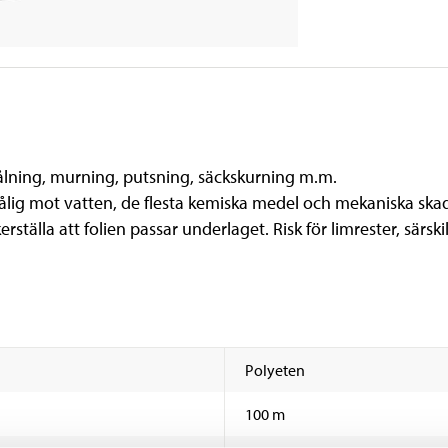
ålning, murning, putsning, säckskurning m.m.
or. Tålig mot vatten, de flesta kemiska medel och mekaniska ska
kerställa att folien passar underlaget. Risk för limrester, särski
Polyeten
100 m