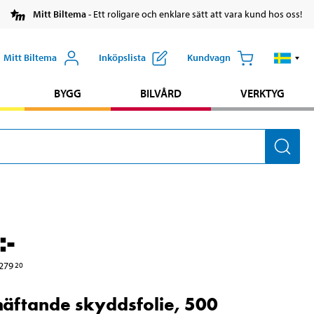
Mitt Biltema
- Ett roligare och enklare sätt att vara kund hos oss!
Mitt Biltema
Inköpslista
Kundvagn
BYGG
BILVÅRD
VERKTYG
:-
279
20
häftande skyddsfolie, 500