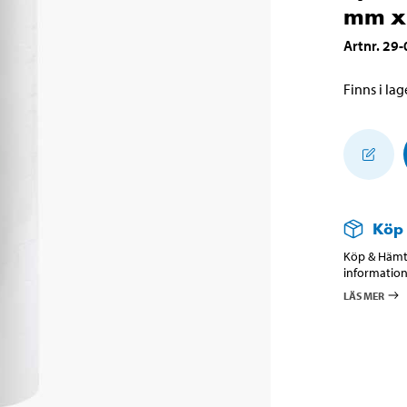
mm x
Artnr
.
29-
Finns i lage
Köp
Köp & Hämta
information
LÄS MER