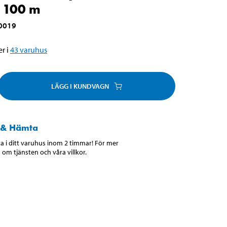
 100 m
0019
r i
43
varuhus
LÄGG I KUNDVAGN
 & Hämta
 i ditt varuhus inom 2 timmar! För mer
 om tjänsten och våra villkor.