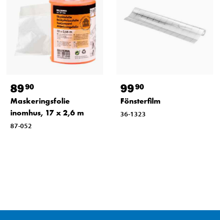
89
99
90
90
Maskeringsfolie
Fönsterfilm
inomhus, 17 x 2,6 m
36-1323
87-052