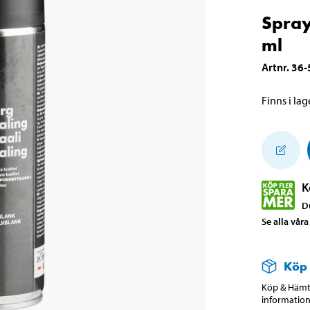
Spray
ml
Artnr
.
36-
Finns i lage
K
D
Se alla vår
Köp
Köp & Hämta
information