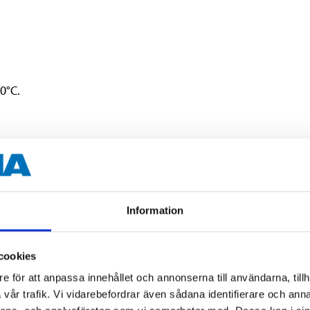
0°C.
av munstycket för att kunna applicera lodräta skikt.
a ventilen ren efter användning.
Information
cookies
e för att anpassa innehållet och annonserna till användarna, tillh
vår trafik. Vi vidarebefordrar även sådana identifierare och anna
g.