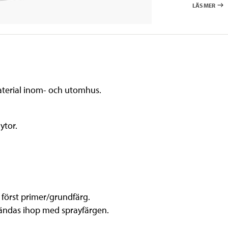
LÄS MER
material inom- och utomhus.
ytor.
 först primer/grundfärg.
vändas ihop med sprayfärgen.