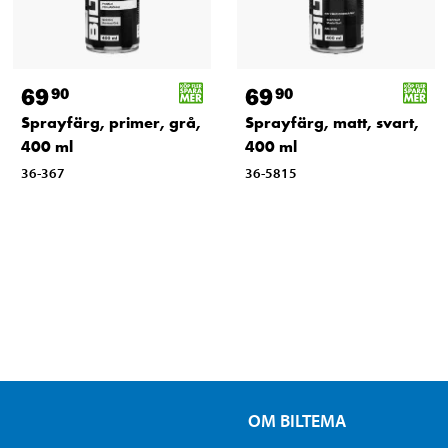
69
69
90
90
Sprayfärg, primer, grå,
Sprayfärg, matt, svart,
400 ml
400 ml
36-367
36-5815
OM BILTEMA