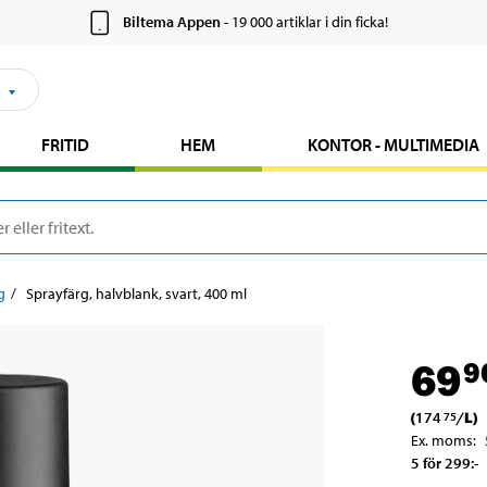
Biltema Appen
- 19 000 artiklar i din ficka!
FRITID
HEM
KONTOR - MULTIMEDIA
g
Sprayfärg, halvblank, svart, 400 ml
69
9
(
174
/
L
)
75
Ex. moms
:
5 för 299
:-