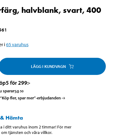
färg, halvblank, svart, 400
561
r i
65
varuhus
LÄGG I KUNDVAGN
öp
5 för 299
:-
u sparar
50
50
a “Köp fler, spar mer”-erbjudanden
 & Hämta
 i ditt varuhus inom 2 timmar! För mer
 om tjänsten och våra villkor.