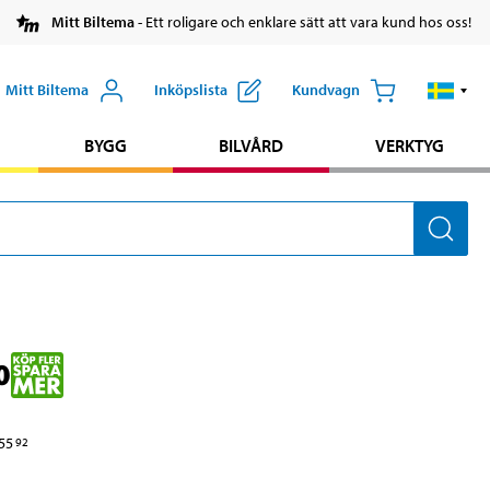
Mitt Biltema
- Ett roligare och enklare sätt att vara kund hos oss!
Mitt Biltema
Inköpslista
Kundvagn
BYGG
BILVÅRD
VERKTYG
0
55
92