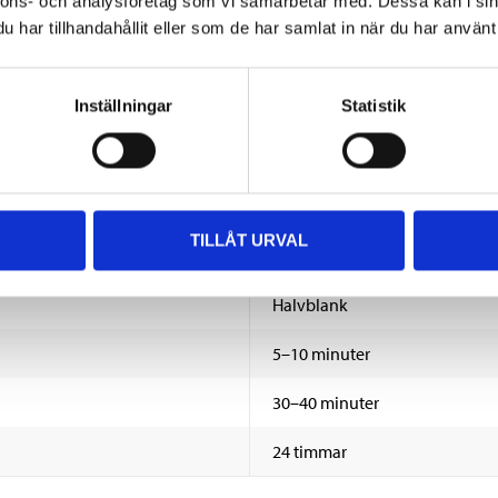
nnons- och analysföretag som vi samarbetar med. Dessa kan i sin
har tillhandahållit eller som de har samlat in när du har använt 
Inställningar
Statistik
400 ml
Svart
TILLÅT URVAL
RAL 9005
Halvblank
5–10 minuter
30–40 minuter
24 timmar