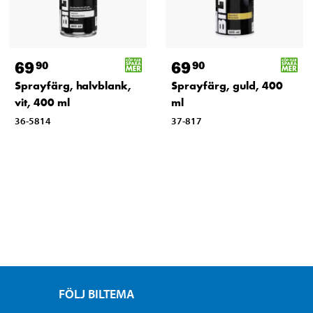
69
69
90
90
Sprayfärg, halvblank,
Sprayfärg, guld, 400
vit, 400 ml
ml
36-5814
37-817
FÖLJ BILTEMA