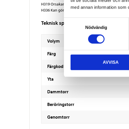
till de sociala medier och a
H319 Orsakar allvarlig ögonirritation.
med annan information som du 
H336 Kan göra att man blir dåsig eller omtöcknad.
Samtyckesval
Teknisk specifikation
Nödvändig
Volym
Färg
AVVISA
Färgkod
Yta
Dammtorr
Beröringstorr
Genomtorr