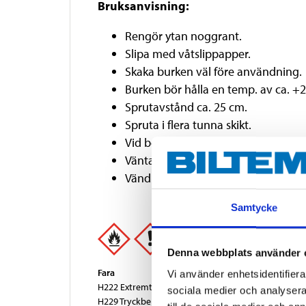
Bruksanvisning:
Rengör ytan noggrant.
Slipa med våtslippapper.
Skaka burken väl före användning.
Burken bör hålla en temp. av ca. +2
Sprutavstånd ca. 25 cm.
Spruta i flera tunna skikt.
Vid behov vrid främre (gula) delen 
Vänta 2-3 minuter mellan skikten.
Vänd burken upp och ned och spray
Samtycke
Denna webbplats använder 
Fara
Vi använder enhetsidentifierar
H222 Extremt brandfarlig aerosol.
sociala medier och analysera 
H229 Tryckbehållare: Kan sprängas vid uppvärmnin