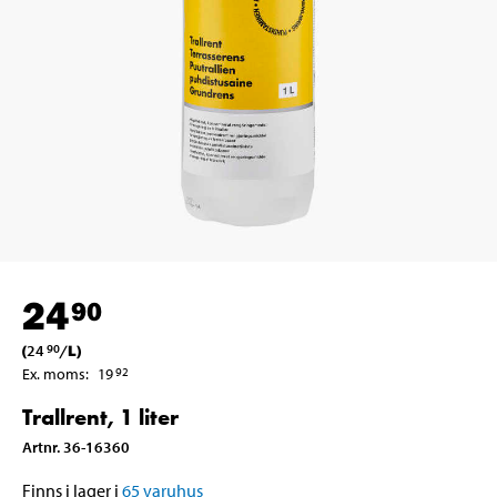
24
90
(
24
/
L
)
90
Ex. moms
:
19
92
Trallrent, 1 liter
Artnr
.
36-16360
Finns i lager i
65
varuhus