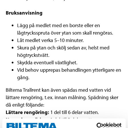
Bruksanvisning
Lägg på medlet med en borste eller en
lågtrycksspruta över ytan som skall rengöras.
Låt medlet verka 5–10 minuter.
Skura på ytan och skölj sedan av, helst med
högtryckstvätt.
Skydda eventuell växtlighet.
Vid behov upprepas behandlingen ytterligare en
gång.
Biltema Trallrent kan även spädas med vatten vid
lättare rengöring, t.ex. innan målning. Spädning sker
då enligt följande:
Lättare rengöring:
1 del till 6 delar vatten.
Normal rengöring:
1 del till 3 delar vatten.
Grov rengöring:
Använd koncentratet.