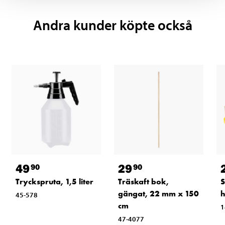
Andra kunder köpte också
49
29
90
90
Tryckspruta, 1,5 liter
Träskaft bok,
S
gängat, 22 mm x 150
h
45-578
cm
1
47-4077