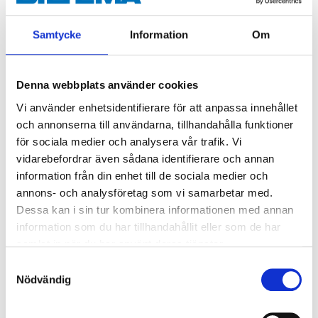
OBS!
Alkaliskt rengöringsmedel – Läs varningstexten!
Samtycke
Information
Om
Använd skyddsglasögon och skyddshandskar.
Innehåller: Aqua, Sodium hydroxide, Alcohol
Denna webbplats använder cookies
ethoxylate, Sodium gluconate.
Vi använder enhetsidentifierare för att anpassa innehållet
och annonserna till användarna, tillhandahålla funktioner
för sociala medier och analysera vår trafik. Vi
vidarebefordrar även sådana identifierare och annan
information från din enhet till de sociala medier och
Fara
annons- och analysföretag som vi samarbetar med.
H314 Orsakar allvarliga frätskador på hud och ögon.
Dessa kan i sin tur kombinera informationen med annan
H318 Orsakar allvarliga ögonskador
information som du har tillhandahållit eller som de har
samlat in när du har använt deras tjänster.
Teknisk specifikation
Samtyckesval
Nödvändig
Volym
1 l
Täckyta
>15 m²