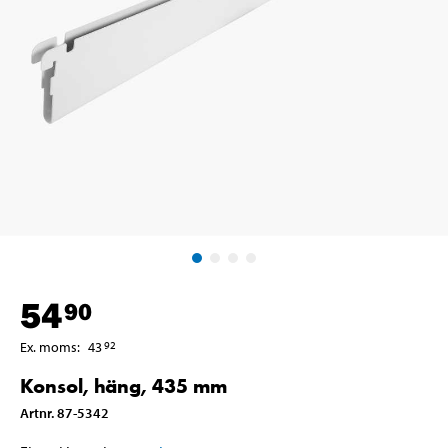
54
90
Ex. moms
:
43
92
Konsol, häng, 435 mm
Artnr
.
87-5342