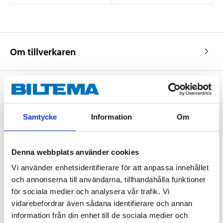
Om tillverkaren
Köp & Hämta
Samtycke
Information
Om
Köp & Hämta i ditt varuhus inom 2 timmar! För mer information om
tjänsten och våra villkor.
LÄS MER
Denna webbplats använder cookies
Vi använder enhetsidentifierare för att anpassa innehållet
och annonserna till användarna, tillhandahålla funktioner
Andra kunder köpte också
för sociala medier och analysera vår trafik. Vi
vidarebefordrar även sådana identifierare och annan
information från din enhet till de sociala medier och