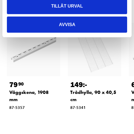
TILLÅT URVAL
AVVISA
79
149
:-
90
Väggskena, 1908
Trådhylla, 90 x 40,5
V
mm
cm
87-5357
87-5341
8