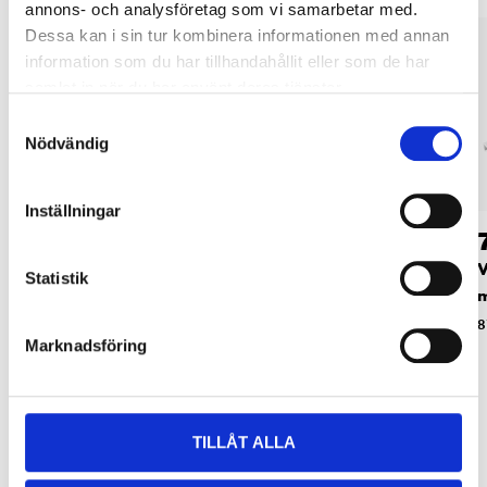
annons- och analysföretag som vi samarbetar med.
Dessa kan i sin tur kombinera informationen med annan
information som du har tillhandahållit eller som de har
samlat in när du har använt deras tjänster.
Samtyckesval
Nödvändig
Inställningar
149
:-
79
90
Trådhylla, 90 x 40,5
Bärlist, 1015 x 50 mm
V
Statistik
cm
87-5344
87-5341
8
Marknadsföring
TILLÅT ALLA
Relaterade produkter