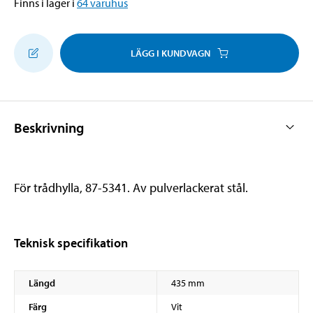
Finns i lager i
64
varuhus
LÄGG I KUNDVAGN
Beskrivning
För trådhylla, 87-5341. Av pulverlackerat stål.
Teknisk specifikation
Längd
435 mm
Färg
Vit