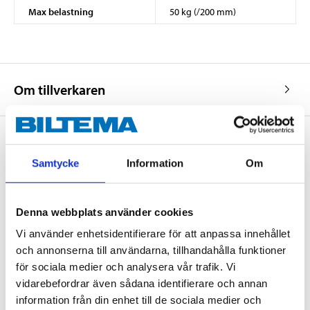
Max belastning
50 kg (/200 mm)
Om tillverkaren
Samtycke
Information
Om
Köp & Hämta
Köp & Hämta i ditt varuhus inom 2 timmar! För mer information om
tjänsten och våra villkor.
Denna webbplats använder cookies
LÄS MER
Vi använder enhetsidentifierare för att anpassa innehållet
och annonserna till användarna, tillhandahålla funktioner
för sociala medier och analysera vår trafik. Vi
Andra kunder köpte också
vidarebefordrar även sådana identifierare och annan
information från din enhet till de sociala medier och