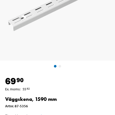
69
90
Ex. moms
:
55
92
Väggskena, 1590 mm
Artnr
.
87-5356