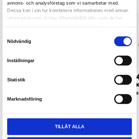
annons- och analysföretag som vi samarbetar med.
Dessa kan i sin tur kombinera informationen med annan
information som du har tillhandahållit eller som de har
samlat in när du har använt deras tjänster.
Samtyckesval
Nödvändig
Inställningar
29
29
90
90
Statistik
Konsol, 370 mm
Konsol, 270 mm
K
87-543
87-542
8
Marknadsföring
TILLÅT ALLA
Relaterade produkter