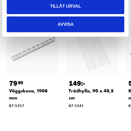
TILLÅT URVAL
AVVISA
79
149
:-
90
Väggskena, 1908
Trådhylla, 90 x 40,5
K
mm
cm
87-5357
87-5341
8