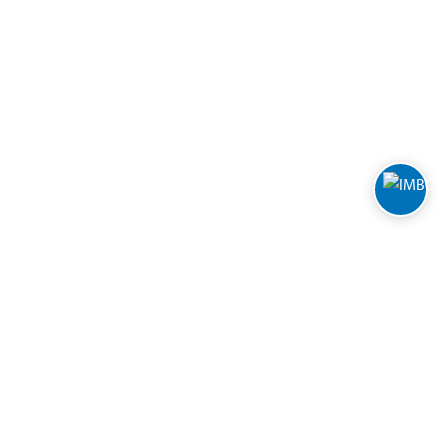
Varuhus och öppettider
Biltema Café