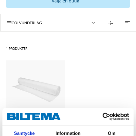
välja en butik
GOLVUNDERLAG
1
PRODUKTER
119
:-
Samtycke
Information
Om
Underlagsfoam