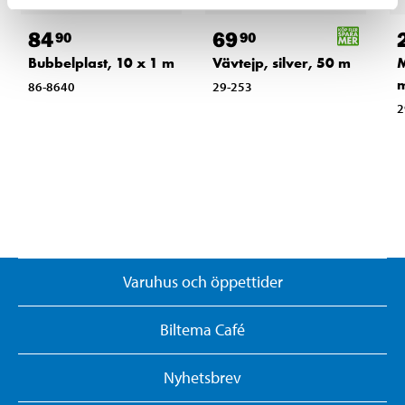
84
69
90
90
Bubbelplast, 10 x 1 m
Vävtejp, silver, 50 m
M
86-8640
29-253
2
Varuhus och öppettider
Biltema Café
Nyhetsbrev