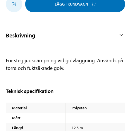
LÄGG I KUNDVAGN
Beskrivning
För stegljudsdämpning vid golvläggning. Används på
torra och fuktsäkrade golv.
Teknisk specifikation
Material
Polyeten
Mått
Längd
12,5 m