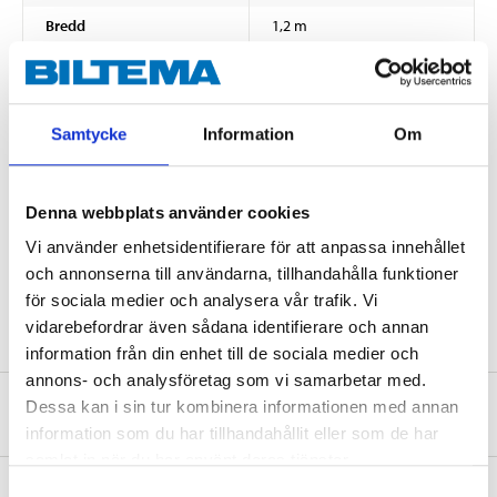
Bredd
1,2 m
Tjocklek
2 mm
Mekaniska egenskaper
Samtycke
Information
Om
Bullerdämpning
19 dB
Brandklass
E (DIN EN 13501-1)
Denna webbplats använder cookies
Densitet
25 +/-5 kg/m³
Vi använder enhetsidentifierare för att anpassa innehållet
Omgivningstemperatur
-40 °C – +80 °C
och annonserna till användarna, tillhandahålla funktioner
Värmeledningsförmåga
0,04 W/mK
för sociala medier och analysera vår trafik. Vi
vidarebefordrar även sådana identifierare och annan
information från din enhet till de sociala medier och
annons- och analysföretag som vi samarbetar med.
Dessa kan i sin tur kombinera informationen med annan
Om tillverkaren
information som du har tillhandahållit eller som de har
samlat in när du har använt deras tjänster.
Samtyckesval