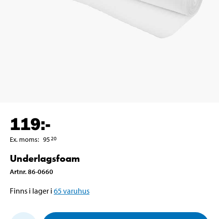
119
:-
Ex. moms
:
95
20
Underlagsfoam
Artnr
.
86-0660
Finns i lager i
65
varuhus