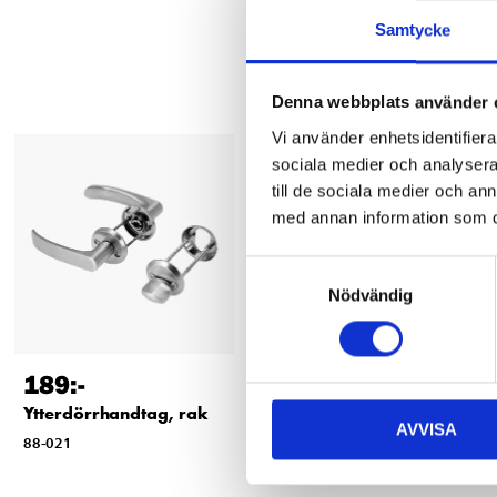
Samtycke
Denna webbplats använder 
Vi använder enhetsidentifierar
sociala medier och analysera 
till de sociala medier och a
med annan information som du 
Samtyckesval
Nödvändig
189
:-
84
90
Ytterdörrhandtag, rak
Cylinderring, sats, 16
AVVISA
mm
88-021
88-019