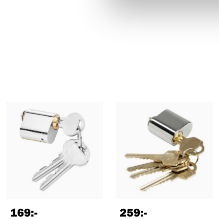
169
:-
259
:-