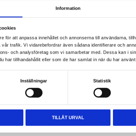
Information
Andra kunder köpte också
cookies
e för att anpassa innehållet och annonserna till användarna, tillh
vår trafik. Vi vidarebefordrar även sådana identifierare och anna
nnons- och analysföretag som vi samarbetar med. Dessa kan i sin
har tillhandahållit eller som de har samlat in när du har använt 
Inställningar
Statistik
54
74
90
90
Cylinderring, sats, 11
Cylinderring, sats, 13
TILLÅT URVAL
mm
mm
88-017
88-018