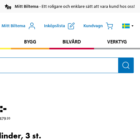
Mitt Biltema
- Ett roligare och enklare sätt att vara kund hos oss!
Mitt Biltema
Inköpslista
Kundvagn
BYGG
BILVÅRD
VERKTYG
:-
479
20
inder, 3 st.