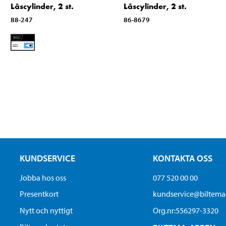
Låscylinder, 2 st.
Låscylinder, 2 st.
88-247
86-8679
KUNDSERVICE
KONTAKTA OSS
Jobba hos oss
077 520 00 00
Presentkort
kundservice@biltem
Nytt och nyttigt
Org.nr:556297-3320