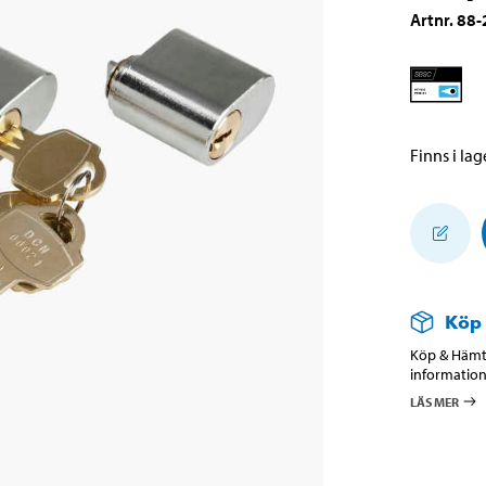
Artnr
.
88-
Finns i lage
Köp
Köp & Hämta
information
LÄS MER