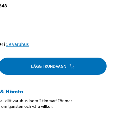
248
r i
59
varuhus
LÄGG I KUNDVAGN
 & Hämta
 i ditt varuhus inom 2 timmar! För mer
 om tjänsten och våra villkor.