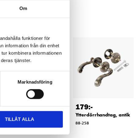
Om
andahålla funktioner för
n information från din enhet
 tur kombinera informationen
deras tjänster.
Marknadsföring
139
:-
179
:-
Låshus för cylinder, BT
Ytterdörrhandtag, antik
TILLÅT ALLA
565-1
88-258
87-823