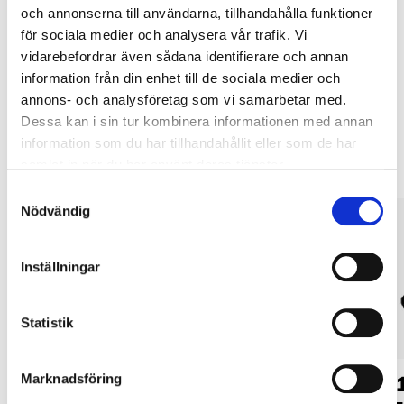
Köp & Hämta i ditt varuhus inom 2 timmar! För mer information om
och annonserna till användarna, tillhandahålla funktioner
tjänsten och våra villkor.
för sociala medier och analysera vår trafik. Vi
LÄS MER
vidarebefordrar även sådana identifierare och annan
information från din enhet till de sociala medier och
annons- och analysföretag som vi samarbetar med.
Andra kunder köpte också
Dessa kan i sin tur kombinera informationen med annan
information som du har tillhandahållit eller som de har
samlat in när du har använt deras tjänster.
Samtyckesval
Nödvändig
Inställningar
Statistik
34
79
Marknadsföring
90
90