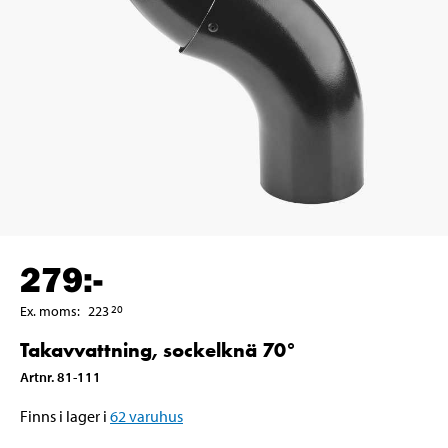
279
:-
Ex. moms
:
223
20
Takavvattning, sockelknä 70°
Artnr
.
81-111
Finns i lager i
62
varuhus