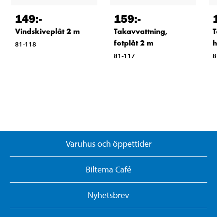
149
:-
159
:-
Vindskiveplåt 2 m
Takavvattning,
T
fotplåt 2 m
h
81-118
81-117
8
Varuhus och öppettider
Biltema Café
Nyhetsbrev