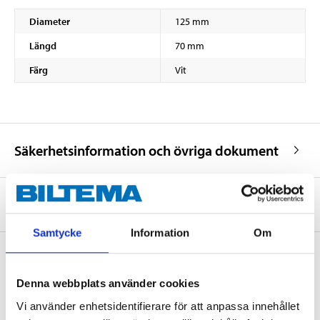
Diameter
125 mm
Längd
70 mm
Färg
Vit
Säkerhetsinformation och övriga dokument
Om tillverkaren
Samtycke
Information
Om
Denna webbplats använder cookies
Köp & Hämta
Vi använder enhetsidentifierare för att anpassa innehållet
Köp & Hämta i ditt varuhus inom 2 timmar! För mer information om