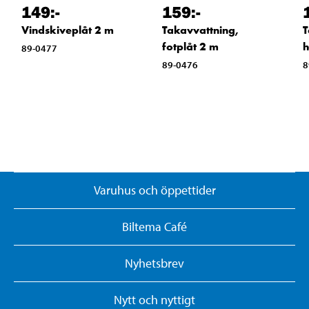
149
:-
159
:-
Vindskiveplåt 2 m
Takavvattning,
T
fotplåt 2 m
h
89-0477
89-0476
8
Varuhus och öppettider
Biltema Café
Nyhetsbrev
Nytt och nyttigt