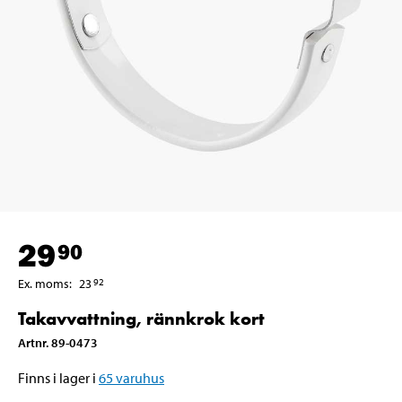
29
90
Ex. moms
:
23
92
Takavvattning, rännkrok kort
Artnr
.
89-0473
Finns i lager i
65
varuhus