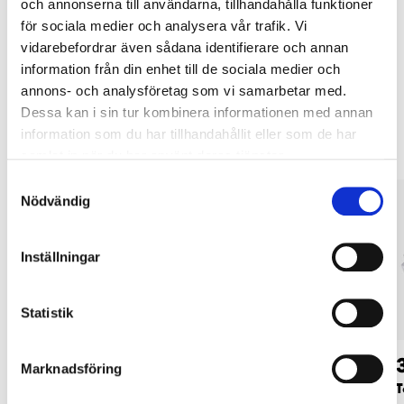
tjänsten och våra villkor.
och annonserna till användarna, tillhandahålla funktioner
för sociala medier och analysera vår trafik. Vi
LÄS MER
vidarebefordrar även sådana identifierare och annan
information från din enhet till de sociala medier och
annons- och analysföretag som vi samarbetar med.
Andra kunder köpte också
Dessa kan i sin tur kombinera informationen med annan
information som du har tillhandahållit eller som de har
samlat in när du har använt deras tjänster.
Samtyckesval
Nödvändig
Inställningar
Statistik
159
:-
69
90
Marknadsföring
Takavvattning,
Takavvattning,
T