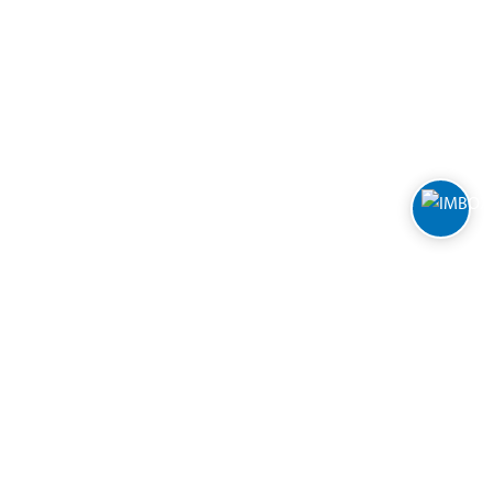
Varuhus och öppettider
Biltema Café