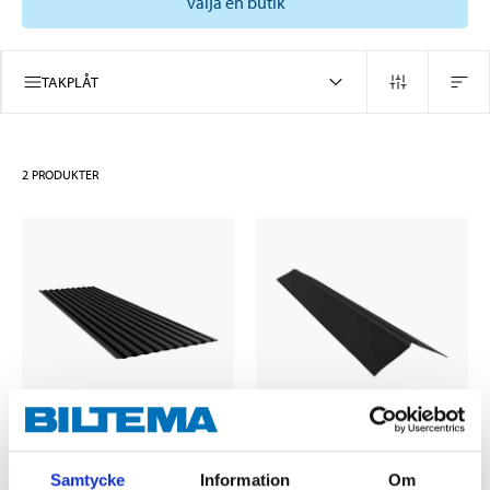
välja en butik
TAKPLÅT
2
PRODUKTER
439
:-
179
:-
Samtycke
Information
Om
Takplåt 1050 x 2500
Nockplåt, 2000 mm