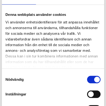
mm
89-0603
89-0601
59
varuhus
Finns i lager i
Denna webbplats använder cookies
53
varuhus
Finns i lager i
Vi använder enhetsidentifierare för att anpassa innehållet
och annonserna till användarna, tillhandahålla funktioner
för sociala medier och analysera vår trafik. Vi
vidarebefordrar även sådana identifierare och annan
information från din enhet till de sociala medier och
annons- och analysföretag som vi samarbetar med.
Dessa kan i sin tur kombinera informationen med annan
information som du har tillhandahållit eller som de har
samlat in när du har använt deras tjänster.
Samtyckesval
Nödvändig
Inställningar