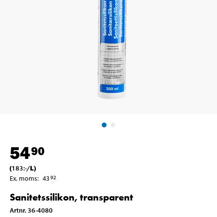
54
90
(
183
:-
/
L
)
Ex. moms
:
43
92
Sanitetssilikon, transparent
Artnr
.
36-4080