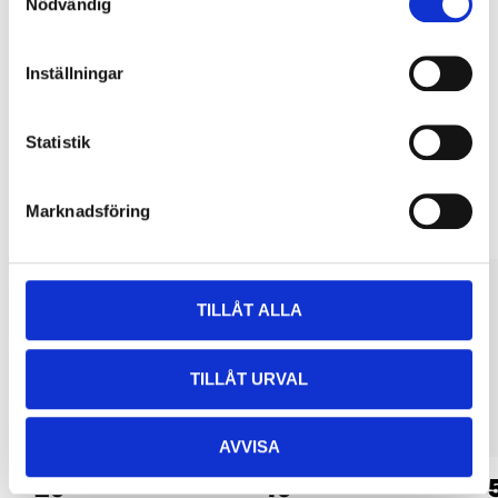
Nödvändig
Köp & Hämta i ditt varuhus inom 2 timmar! För mer information om
tjänsten och våra villkor.
Inställningar
LÄS MER
Statistik
Andra kunder köpte också
Marknadsföring
TILLÅT ALLA
TILLÅT URVAL
AVVISA
29
49
90
90