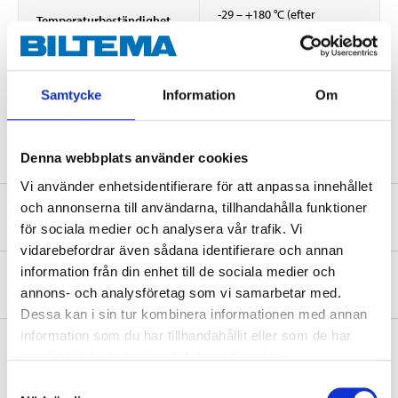
-29 – +180 °C (efter
Temperaturbeständighet
härdning)
Rengöring
Lacknafta (före härdning)
Rengöring
Mekaniskt (efter härdning)
Samtycke
Information
Om
Avfallshantering
Följ lokala anvisningar
Denna webbplats använder cookies
Vi använder enhetsidentifierare för att anpassa innehållet
och annonserna till användarna, tillhandahålla funktioner
Säkerhetsinformation och övriga dokument
för sociala medier och analysera vår trafik. Vi
vidarebefordrar även sådana identifierare och annan
information från din enhet till de sociala medier och
Om tillverkaren
annons- och analysföretag som vi samarbetar med.
Dessa kan i sin tur kombinera informationen med annan
information som du har tillhandahållit eller som de har
samlat in när du har använt deras tjänster.
Samtyckesval
Köp & Hämta