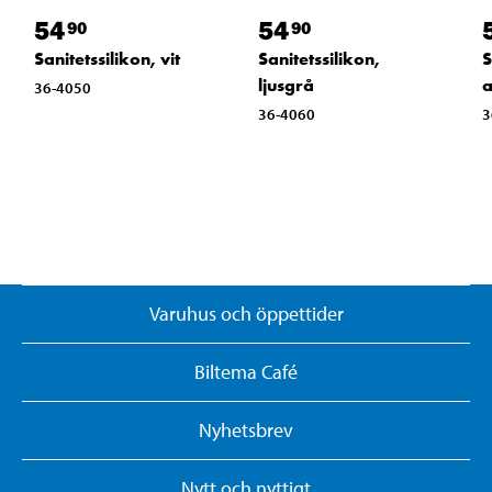
54
54
90
90
Sanitetssilikon, vit
Sanitetssilikon,
S
ljusgrå
a
36-4050
36-4060
3
Varuhus och öppettider
Biltema Café
Nyhetsbrev
Nytt och nyttigt