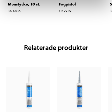
Munstycke, 10 st.
Fogpistol
S
36-4835
19-2797
3
Relaterade produkter