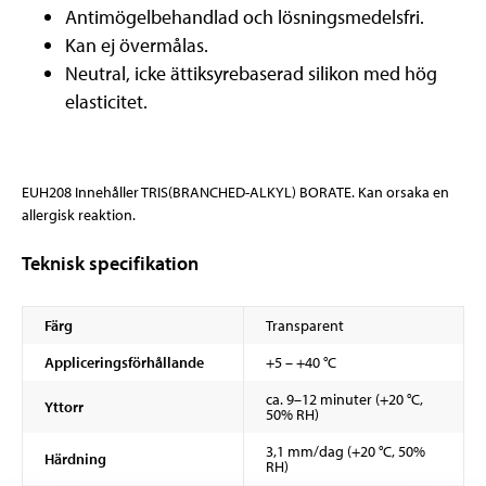
Antimögelbehandlad och lösningsmedelsfri.
Kan ej övermålas.
Neutral, icke ättiksyrebaserad silikon med hög
elasticitet.
EUH208 Innehåller TRIS(BRANCHED-ALKYL) BORATE. Kan orsaka en
allergisk reaktion.
Teknisk specifikation
Färg
Transparent
Appliceringsförhållande
+5 – +40 °C
ca. 9–12 minuter (+20 °C,
Yttorr
50% RH)
3,1 mm/dag (+20 °C, 50%
Härdning
RH)