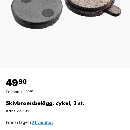
49
90
Ex. moms
:
39
92
Skivbromsbelägg, cykel, 2 st.
Artnr
.
27-591
Finns i lager i
21
varuhus