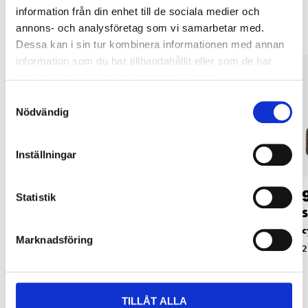
information från din enhet till de sociala medier och
annons- och analysföretag som vi samarbetar med.
Dessa kan i sin tur kombinera informationen med annan
information som du har tillhandahållit eller som de har
samlat in när du har använt deras tjänster.
Samtyckesval
Nödvändig
Inställningar
49
49
90
90
Statistik
Skivbromsbelägg,
Skivbromsbelägg,
S
cykel, 2 st.
cykel, 2 st.
c
Marknadsföring
27-0180
27-0160
2
TILLÅT ALLA