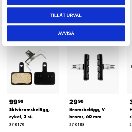
Relaterade produkter
TILLÅT URVAL
AVVISA
99
29
90
90
Skivbromsbelägg,
Bromsbelägg, V-
H
cykel, 2 st.
broms, 60 mm
s
27-0179
27-0188
2