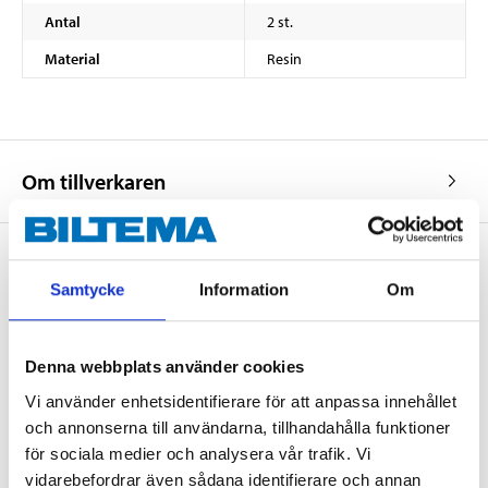
Antal
2 st.
Material
Resin
Om tillverkaren
Samtycke
Information
Om
Köp & Hämta
Köp & Hämta i ditt varuhus inom 2 timmar! För mer information om
tjänsten och våra villkor.
Denna webbplats använder cookies
LÄS MER
Vi använder enhetsidentifierare för att anpassa innehållet
och annonserna till användarna, tillhandahålla funktioner
för sociala medier och analysera vår trafik. Vi
Andra kunder köpte också
vidarebefordrar även sådana identifierare och annan