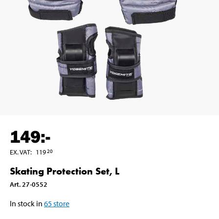
149
:-
EX. VAT
:
119
20
Skating Protection Set, L
Art
.
27-0552
In stock in
65
store