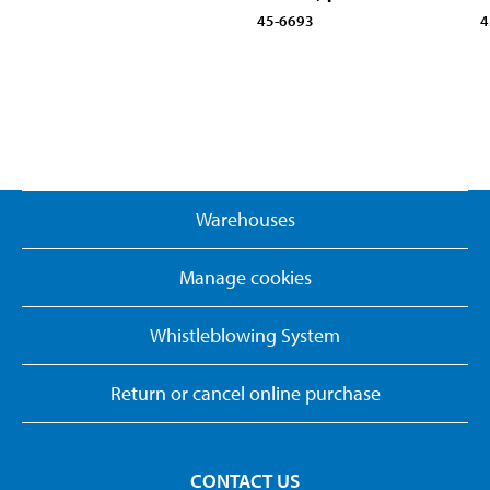
45-6693
4
Warehouses
Manage cookies
Whistleblowing System
Return or cancel online purchase
CONTACT US