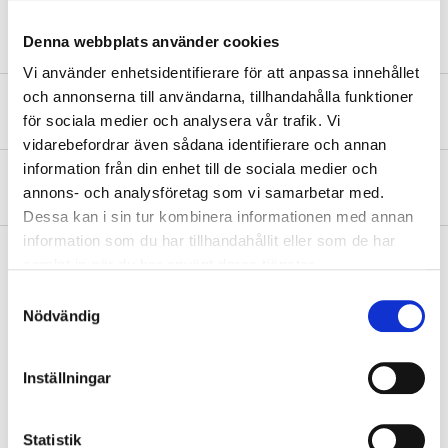
Denna webbplats använder cookies
Vi använder enhetsidentifierare för att anpassa innehållet
och annonserna till användarna, tillhandahålla funktioner
Safety instructions and other information
för sociala medier och analysera vår trafik. Vi
vidarebefordrar även sådana identifierare och annan
information från din enhet till de sociala medier och
About the manufacturer
annons- och analysföretag som vi samarbetar med.
Dessa kan i sin tur kombinera informationen med annan
information som du har tillhandahållit eller som de har
samlat in när du har använt deras tjänster.
Samtyckesval
Pay & Collect
Nödvändig
Pay & Collect in your local store within 2 hours! For more information
about the service and our terms.
Inställningar
READ MORE
Statistik