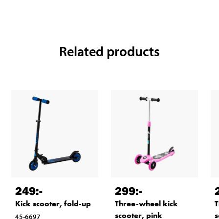
Related products
249
:-
299
:-
Kick scooter, fold-up
Three-wheel kick
T
scooter, pink
s
45-6697