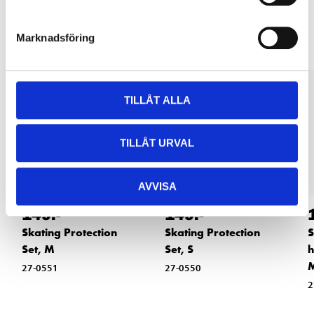
Other customers also bought
Marknadsföring
TILLÅT ALLA
TILLÅT URVAL
AVVISA
149
:-
149
:-
Skating Protection
Skating Protection
S
Set, M
Set, S
h
27-0551
27-0550
2