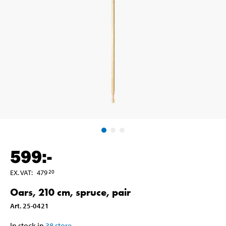
599
:-
EX. VAT
:
479
20
Oars, 210 cm, spruce, pair
Art
.
25-0421
In stock in
38
store