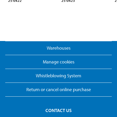
25-0422
25-0423
2
Warehouses
Manage cookies
Whistleblowing System
Return or cancel online purchase
CONTACT US