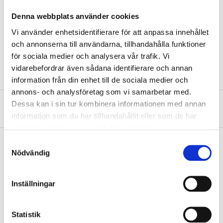
Length
210 cm
Denna webbplats använder cookies
Diameter
44 mm
Vi använder enhetsidentifierare för att anpassa innehållet
Width of the boat
110–120 cm
och annonserna till användarna, tillhandahålla funktioner
Wood type
Spruce
för sociala medier och analysera vår trafik. Vi
vidarebefordrar även sådana identifierare och annan
information från din enhet till de sociala medier och
annons- och analysföretag som vi samarbetar med.
Dessa kan i sin tur kombinera informationen med annan
About the manufacturer
information som du har tillhandahållit eller som de har
samlat in när du har använt deras tjänster.
Samtyckesval
Nödvändig
Pay & Collect
Pay & Collect in your local store within 2 hours! For more information
Inställningar
about the service and our terms.
READ MORE
Statistik