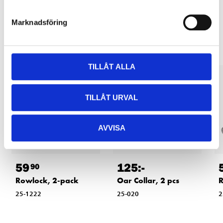
Other customers also bought
Marknadsföring
TILLÅT ALLA
TILLÅT URVAL
AVVISA
59
125
:-
90
Rowlock, 2-pack
Oar Collar, 2 pcs
R
25-1222
25-020
2