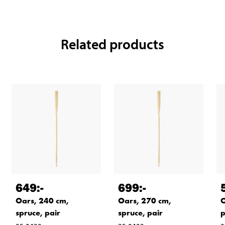
Related products
649
:-
699
:-
Oars, 240 cm,
Oars, 270 cm,
O
spruce, pair
spruce, pair
p