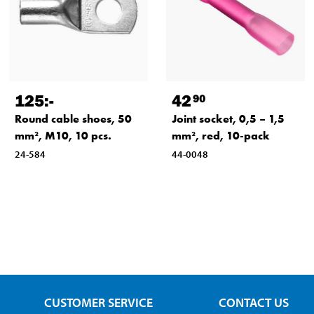
125
:-
42
90
Round cable shoes, 50
Joint socket, 0,5 – 1,5
mm², M10, 10 pcs.
mm², red, 10-pack
24-584
44-0048
CUSTOMER SERVICE
CONTACT US