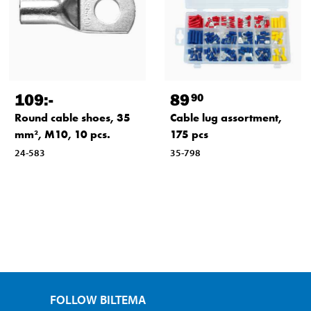
109
:-
89
90
Round cable shoes, 35
Cable lug assortment,
mm², M10, 10 pcs.
175 pcs
24-583
35-798
FOLLOW BILTEMA