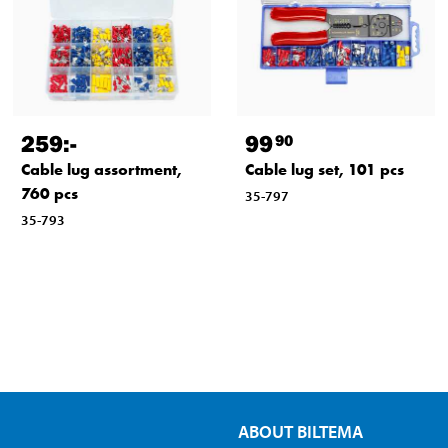
259
:-
99
90
Cable lug assortment,
Cable lug set, 101 pcs
760 pcs
35-797
35-793
ABOUT BILTEMA