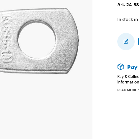
Art
.
24-5
In stock in
Pay 
Pay & Collec
information
READ MORE