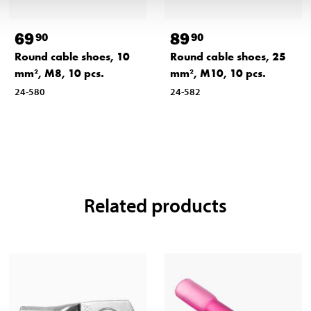
69
89
90
90
Round cable shoes, 10
Round cable shoes, 25
mm², M8, 10 pcs.
mm², M10, 10 pcs.
24-580
24-582
Related products