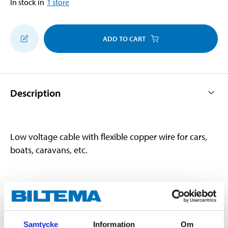
In stock in
1
store
ADD TO CART
Description
Low voltage cable with flexible copper wire for cars,
boats, caravans, etc.
Technical specifications
Cable type
RKUB
Samtycke
Information
Om