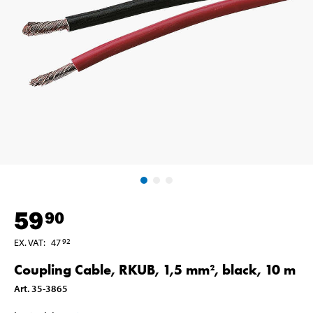
59
90
EX. VAT
:
47
92
Coupling Cable, RKUB, 1,5 mm², black, 10 m
Art
.
35-3865