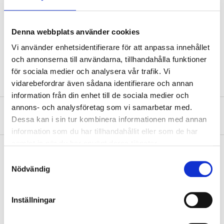
Cable area
1,5 mm²
Current
15 A (Max.)
Denna webbplats använder cookies
Length
10 m
Vi använder enhetsidentifierare för att anpassa innehållet
Colour
Black
och annonserna till användarna, tillhandahålla funktioner
för sociala medier och analysera vår trafik. Vi
vidarebefordrar även sådana identifierare och annan
information från din enhet till de sociala medier och
annons- och analysföretag som vi samarbetar med.
About the manufacturer
Dessa kan i sin tur kombinera informationen med annan
information som du har tillhandahållit eller som de har
samlat in när du har använt deras tjänster.
Samtyckesval
Nödvändig
Pay & Collect
Pay & Collect in your local store within 2 hours! For more information
about the service and our terms.
Inställningar
READ MORE