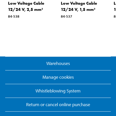
Low Voltage Cable
Low Voltage Cable
L
12/24 V, 2,5 mm²
12/24 V, 1,5 mm²
1
84-538
84-537
8
Warehouses
Manage cookies
Whistleblowing System
Return or cancel online purchase