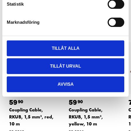
Statistik
Other customers also bought
Marknadsföring
TILLÅT ALLA
TILLÅT URVAL
AVVISA
59
59
90
90
Coupling Cable,
Coupling Cable,
C
RKUB, 1,5 mm², red,
RKUB, 1,5 mm²,
R
10 m
yellow, 10 m