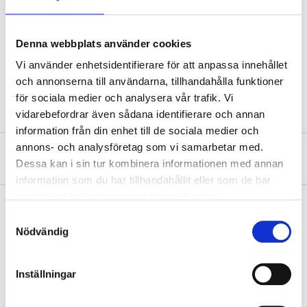
Cable area
1,5 mm²
Current
15 A (Max.)
Denna webbplats använder cookies
Length
10 m
Vi använder enhetsidentifierare för att anpassa innehållet
Colour
Red
och annonserna till användarna, tillhandahålla funktioner
för sociala medier och analysera vår trafik. Vi
vidarebefordrar även sådana identifierare och annan
information från din enhet till de sociala medier och
annons- och analysföretag som vi samarbetar med.
About the manufacturer
Dessa kan i sin tur kombinera informationen med annan
information som du har tillhandahållit eller som de har
samlat in när du har använt deras tjänster.
Samtyckesval
Nödvändig
Pay & Collect
Pay & Collect in your local store within 2 hours! For more information
about the service and our terms.
Inställningar
READ MORE