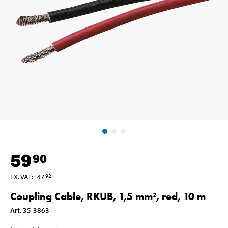
59
90
EX. VAT
:
47
92
Coupling Cable, RKUB, 1,5 mm², red, 10 m
Art
.
35-3863