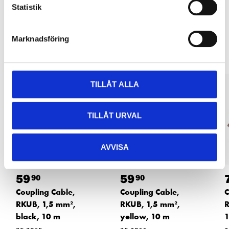
Statistik
Other customers also bought
Marknadsföring
TILLÅT ALLA
TILLÅT URVAL
AVVISA
59
59
90
90
Coupling Cable,
Coupling Cable,
C
RKUB, 1,5 mm²,
RKUB, 1,5 mm²,
R
black, 10 m
yellow, 10 m