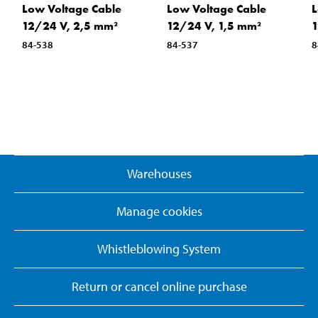
Low Voltage Cable
Low Voltage Cable
L
12/24 V, 2,5 mm²
12/24 V, 1,5 mm²
1
84-538
84-537
8
Warehouses
Manage cookies
Whistleblowing System
Return or cancel online purchase