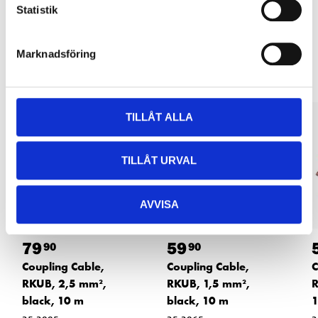
Statistik
Other customers also bought
Marknadsföring
TILLÅT ALLA
TILLÅT URVAL
AVVISA
79
59
90
90
Coupling Cable,
Coupling Cable,
C
RKUB, 2,5 mm²,
RKUB, 1,5 mm²,
R
black, 10 m
black, 10 m