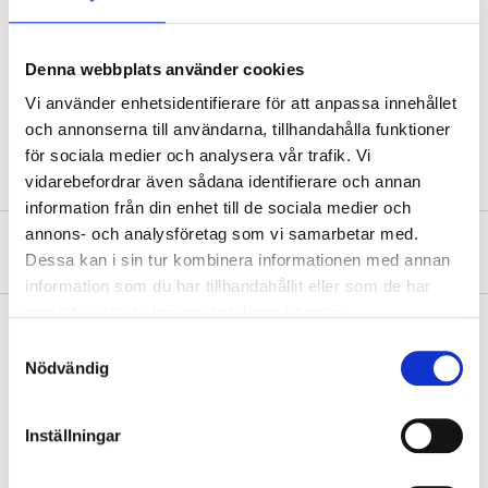
Cable area
2,5 mm²
Current
18 A (Max.)
Denna webbplats använder cookies
Length
10 m
Vi använder enhetsidentifierare för att anpassa innehållet
Colour
Red
och annonserna till användarna, tillhandahålla funktioner
för sociala medier och analysera vår trafik. Vi
vidarebefordrar även sådana identifierare och annan
information från din enhet till de sociala medier och
annons- och analysföretag som vi samarbetar med.
About the manufacturer
Dessa kan i sin tur kombinera informationen med annan
information som du har tillhandahållit eller som de har
samlat in när du har använt deras tjänster.
Samtyckesval
Nödvändig
Pay & Collect
Pay & Collect in your local store within 2 hours! For more information
about the service and our terms.
Inställningar
READ MORE