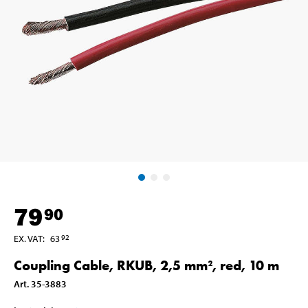
79
90
EX. VAT
:
63
92
Coupling Cable, RKUB, 2,5 mm², red, 10 m
Art
.
35-3883