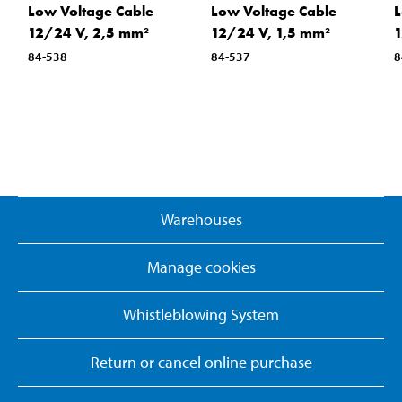
Low Voltage Cable
Low Voltage Cable
L
12/24 V, 2,5 mm²
12/24 V, 1,5 mm²
1
84-538
84-537
8
Warehouses
Manage cookies
Whistleblowing System
Return or cancel online purchase