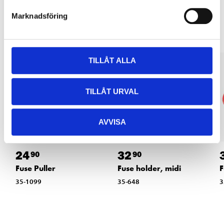
Other customers also bought
Marknadsföring
TILLÅT ALLA
TILLÅT URVAL
AVVISA
24
32
90
90
Fuse Puller
Fuse holder, midi
F
35-1099
35-648
3