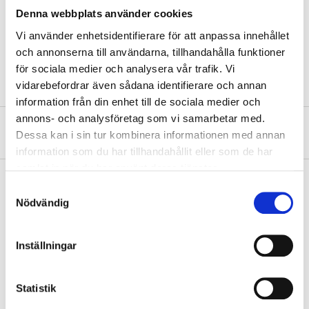
Voltage
<32 V DC
Denna webbplats använder cookies
Temperature range
-40 – +125 °C
Vi använder enhetsidentifierare för att anpassa innehållet
och annonserna till användarna, tillhandahålla funktioner
Quantity
15 of each size pcs
för sociala medier och analysera vår trafik. Vi
vidarebefordrar även sådana identifierare och annan
information från din enhet till de sociala medier och
annons- och analysföretag som vi samarbetar med.
About the manufacturer
Dessa kan i sin tur kombinera informationen med annan
information som du har tillhandahållit eller som de har
samlat in när du har använt deras tjänster.
Samtyckesval
Nödvändig
Pay & Collect
Pay & Collect in your local store within 2 hours! For more information
Inställningar
about the service and our terms.
READ MORE
Statistik