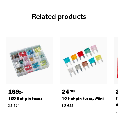
Related products
169
:-
24
90
180 flat-pin fuses
10 flat pin fuses, Mini
F
A
35-464
35-655
2